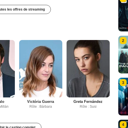
outes les offres de streaming
2
3
alo
Victória Guerra
Greta Fernández
Millán
Rôle : Bárbara
Rôle : Susi
4
Voir le casting complet