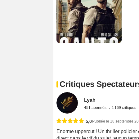
Critiques Spectateur
Lyah
451 abonnés
1 169 critiques
5,0
Publiée le 18 septembre 2
Enorme uppercut ! Un thriller policier
direct dans le vif du sujet, aucun tem