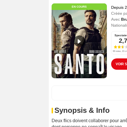
EN COURS
Depuis 
Créée p
Avec
Br
Nationali
Spectate
2,
66 notes, 10 cr
VOIR 
Synopsis & Info
Deux flics doivent collaborer pour arr
dont personne ne connaît le visage.