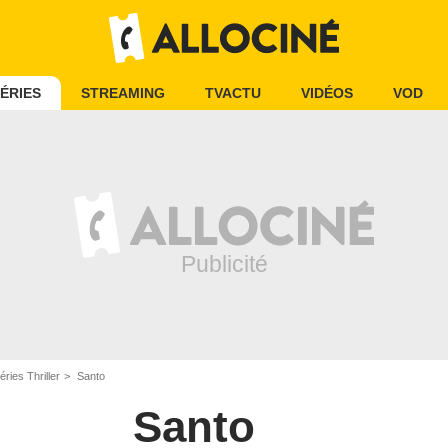
ÉRIES
STREAMING
TVACTU
VIDÉOS
VOD
éries Thriller
Santo
Santo