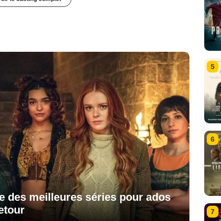
5
6
ne des meilleures séries pour ados
etour
7