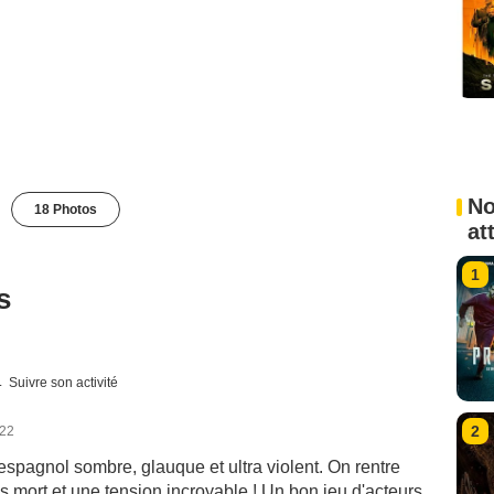
No
18 Photos
at
1
s
Suivre son activité
2
022
 espagnol sombre, glauque et ultra violent. On rentre
ps mort et une tension incroyable ! Un bon jeu d'acteurs