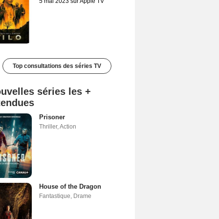
5 mai 2023 sur Apple TV
Top consultations des séries TV
uvelles séries les +
tendues
Prisoner
Thriller
,
Action
House of the Dragon
Fantastique
,
Drame