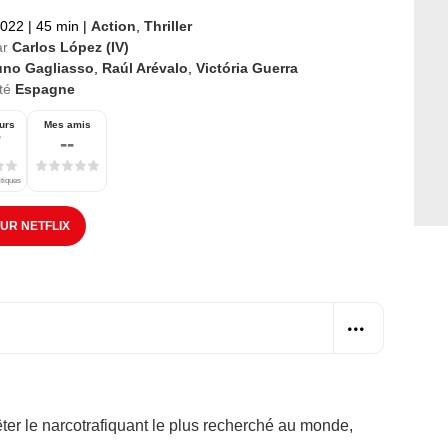
2022
|
45 min
|
Action
,
Thriller
ar
Carlos López (IV)
uno Gagliasso
,
Raúl Arévalo
,
Victória Guerra
té
Espagne
urs
Mes amis
7
--
itiques
SUR NETFLIX
êter le narcotrafiquant le plus recherché au monde,