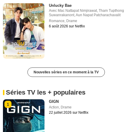
Unlucky Bae
Avec
Mac Nattapat Nimjirawat
,
Tham Tupthong
Suwanrakanont
,
Aun Napat Patcharachavalit
Romance
,
Drame
6 août 2026 sur Netflix
Nouvelles séries en ce moment à la TV
Séries TV les + populaires
GIGN
1
Action
,
Drame
22 juillet 2026 sur Netflix