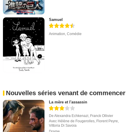
Samuel
Animation
,
Comédie
Nouvelles séries venant de commencer
La mère et l'assassin
De
Alexandra Echkenazi
,
Franck Ollivier
Avec
Hélène de Fougerolles
,
Florent Peyre
,
Vittoria Di Savoia
Drame