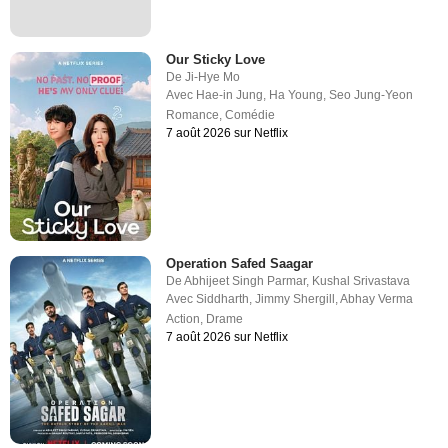
Our Sticky Love
De
Ji-Hye Mo
Avec
Hae-in Jung
,
Ha Young
,
Seo Jung-Yeon
Romance
,
Comédie
7 août 2026 sur Netflix
Operation Safed Saagar
De
Abhijeet Singh Parmar
,
Kushal Srivastava
Avec
Siddharth
,
Jimmy Shergill
,
Abhay Verma
Action
,
Drame
7 août 2026 sur Netflix