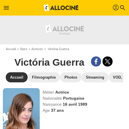
profil
menu
search
Accueil
Stars
Actrices
Victória Guerra
Victória Guerra
Accueil
Filmographie
Photos
Streaming
VOD, DV
Métier
Actrice
Nationalité
Portugaise
Naissance
16 avril 1989
Age
37
ans