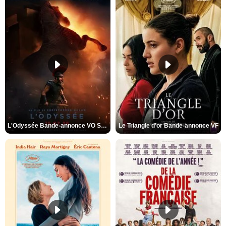
L'Odyssée Bande-annonce VO STFR
Le Triangle d'or Bande-annonce VF