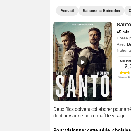
Accueil
Saisons et Episodes
C
Sant
45 min
Créée 
Avec
B
National
Specta
2,
66 notes, 10 
Deux flics doivent collaborer pour arr
dont personne ne connaît le visage.
Pour visionner cette série, choisiss