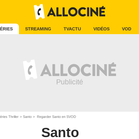
ÉRIES
STREAMING
TVACTU
VIDÉOS
VOD
éries Thriller
Santo
Regarder Santo en SVOD
Santo