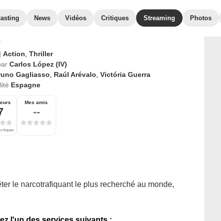
asting
News
Vidéos
Critiques
Streaming
Photos
o
|
Action
,
Thriller
par
Carlos López (IV)
runo Gagliasso
,
Raúl Arévalo
,
Victória Guerra
ité
Espagne
teurs
Mes amis
7
--
critiques
êter le narcotrafiquant le plus recherché au monde,
ez l'un des services suivants :