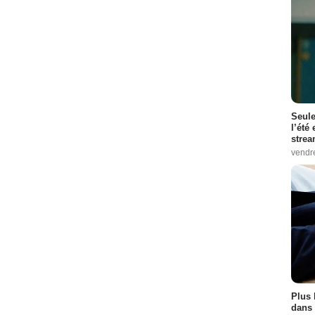
Seule
l’été
stre
vendr
Plus 
dans 