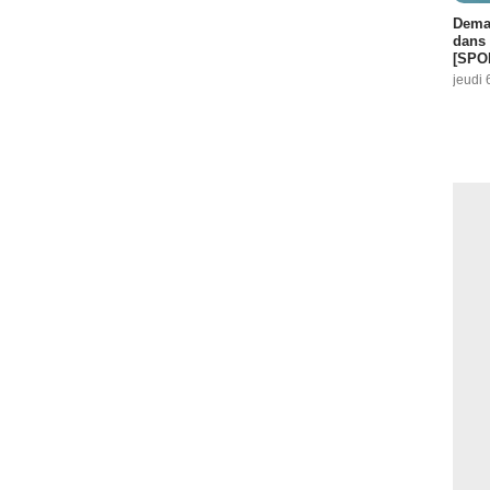
Demai
dans 
[SPO
jeudi 