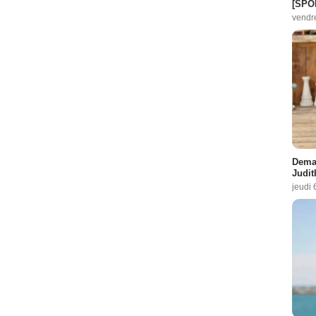
[SPO
vendr
Demai
Judit
jeudi 