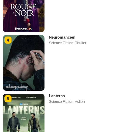
Neuromancien
4
Science Fiction
,
Thriller
Lanterns
5
Science Fiction
,
Action