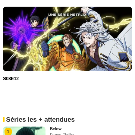
S03E12
Séries les + attendues
Below
1
Drame
,
Thriller