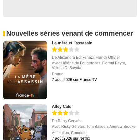
Nouvelles séries venant de commencer
La mère et l'assassin
De
Alexandra Echkenazi
,
Franck Ollivier
Avec
Hélène de Fougerolles
,
Florent Peyre
,
Vittoria Di Savoia
Drame
7 août 2026 sur France.TV
Alley Cats
De
Ricky Gervais
Avec
Ricky Gervais
,
Tom Basden
,
Andrew Brooke
Animation
,
Comédie
7 août 2026 sur Netflix