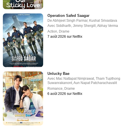
Operation Safed Saagar
De
Abhijeet Singh Parmar
,
Kushal Srivastava
Avec
Siddharth
,
Jimmy Shergill
,
Abhay Verma
Action
,
Drame
7 août 2026 sur Netflix
Unlucky Bae
Avec
Mac Nattapat Nimjirawat
,
Tham Tupthong
Suwanrakanont
,
Aun Napat Patcharachavalit
Romance
,
Drame
6 août 2026 sur Netflix