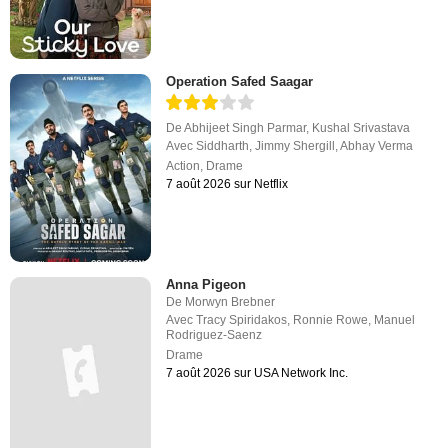
Operation Safed Saagar
De
Abhijeet Singh Parmar
,
Kushal Srivastava
Avec
Siddharth
,
Jimmy Shergill
,
Abhay Verma
Action
,
Drame
7 août 2026 sur Netflix
Anna Pigeon
De
Morwyn Brebner
Avec
Tracy Spiridakos
,
Ronnie Rowe
,
Manuel
Rodriguez-Saenz
Drame
7 août 2026 sur USA Network Inc.