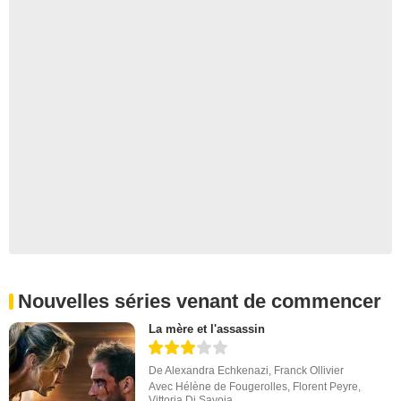
Nouvelles séries venant de commencer
La mère et l'assassin
De
Alexandra Echkenazi
,
Franck Ollivier
Avec
Hélène de Fougerolles
,
Florent Peyre
,
Vittoria Di Savoia