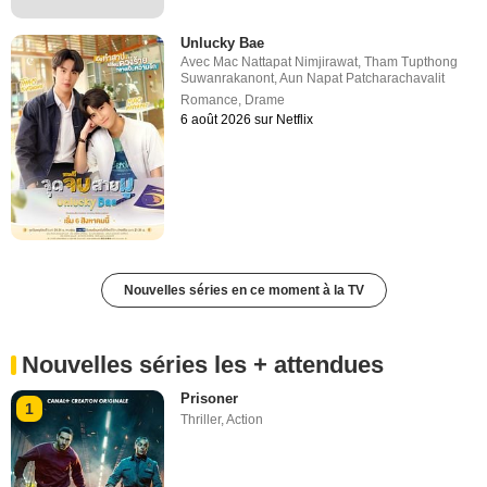
Unlucky Bae
Avec
Mac Nattapat Nimjirawat
,
Tham Tupthong
Suwanrakanont
,
Aun Napat Patcharachavalit
Romance
,
Drame
6 août 2026 sur Netflix
Nouvelles séries en ce moment à la TV
Nouvelles séries les + attendues
Prisoner
1
Thriller
,
Action