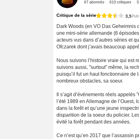
67 abonnés
610 critiques
S
Critique de la série
3,5
Publ
Dark Woods (en VO Das Geheimnis des 
une mini-série allemande (6 épisodes) 
acteurs vus dans d’autres séries et 
Ofczarek dont j’avais beaucoup appré
Nous suivons l’histoire vraie qui est
suivons aussi, ”surtout” même, la rec
puisqu’il fut un haut fonctionnaire de
nombreux obstacles, sa soeur.
Il s’agit d’événements réels appelés 
l’été 1989 en Allemagne de l’Ouest, 
dans la forêt et qu’une jeune inspectr
disparition de la soeur du policier. 
évité la forêt pendant des années.
Ce n’est qu’en 2017 que l’assassin pr