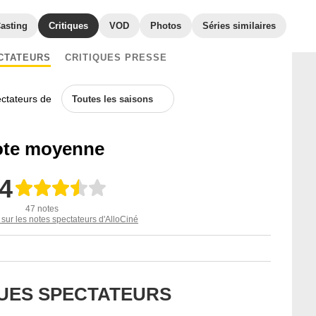
asting
Critiques
VOD
Photos
Séries similaires
CTATEURS
CRITIQUES PRESSE
ectateurs de
Toutes les saisons
te moyenne
,4
47 notes
 sur les notes spectateurs d'AlloCiné
QUES SPECTATEURS