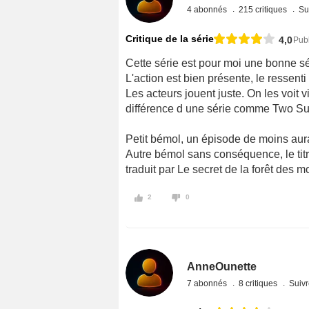
4 abonnés
215 critiques
Su
Critique de la série
4,0
Publ
Cette série est pour moi une bonne sé
L'action est bien présente, le ressen
Les acteurs jouent juste. On les voit v
différence d une série comme Two S
Petit bémol, un épisode de moins aurai
Autre bémol sans conséquence, le tit
traduit par Le secret de la forêt des
2
0
AnneOunette
7 abonnés
8 critiques
Suivr