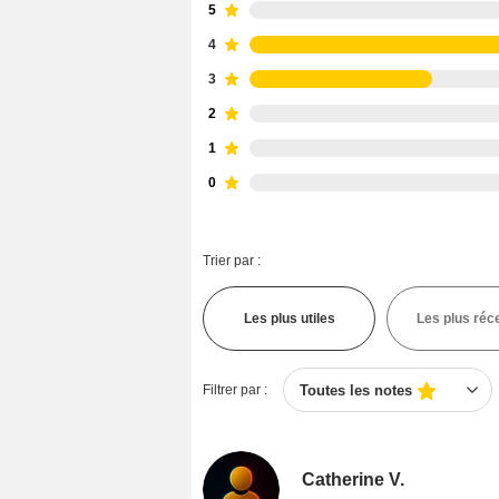
5
4
3
2
1
0
Trier par :
Les plus utiles
Les plus réc
Filtrer par :
Toutes les notes
Catherine V.