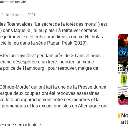
uivre son activité
iée le 14 octobre 2021
Totenwaldes ”Le secret de la forêt des morts” ) est
dans laquelle j’ai eu plaisir à retrouver certains
que je trouve excellents comédiens, comme Nicholas
cié le jeu dans la série Pagan Peak (2019).
 restée un ”mystère” pendant près de 30 ans et nous
herche désespérée d’un frère, policier lui même
 la police de Hambourg , pour retrouver, malgré de
”Göhrde-Morde” qui ont fait la une de la Presse durant
lorsque deux couples ont été retrouvés assassinés
ice fera un rapprochement entre ces meurtres et la
Les promeneurs et les excursionnistes en Allemagne ont
No
at
ésumé sera identifié.