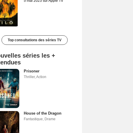
5 mai 2023 sur Apple TV
Top consultations des séries TV
uvelles séries les +
tendues
Prisoner
Thriller
,
Action
House of the Dragon
Fantastique
,
Drame