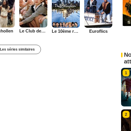
Le Club des cinq (1996)
hollen
Le 10ème royaume
Euroflics
Les séries similaires
No
at
1
2