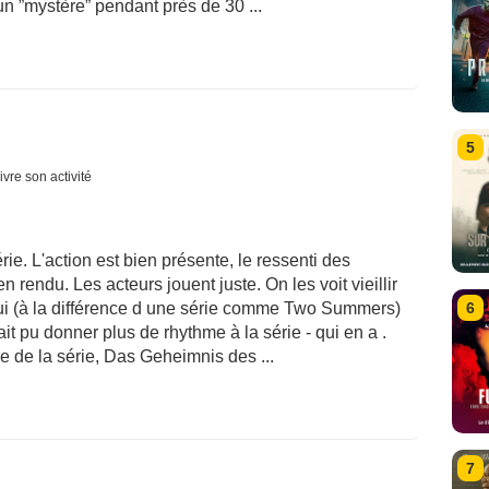
 un ”mystère” pendant près de 30 ...
5
ivre son activité
ie. L'action est bien présente, le ressenti des
endu. Les acteurs jouent juste. On les voit vieillir
ui (à la différence d une série comme Two Summers)
6
t pu donner plus de rhythme à la série - qui en a .
e de la série, Das Geheimnis des ...
7