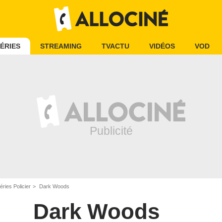
ÉRIES
STREAMING
TVACTU
VIDÉOS
VOD
éries Policier
Dark Woods
Dark Woods