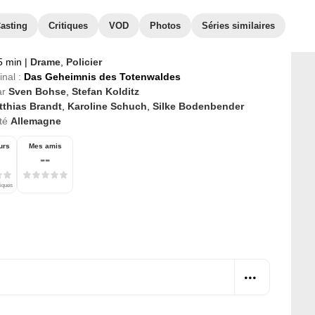
asting
Critiques
VOD
Photos
Séries similaires
5 min
|
Drame
,
Policier
inal :
Das Geheimnis des Totenwaldes
ar
Sven Bohse
,
Stefan Kolditz
tthias Brandt
,
Karoline Schuch
,
Silke Bodenbender
té
Allemagne
urs
Mes amis
--
tiques