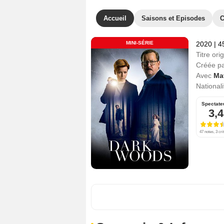
Accueil
Saisons et Episodes
C
MINI-SÉRIE
2020
|
4
Titre orig
Créée p
Avec
Ma
Nationali
Spectate
3,4
47 notes, 3 cri