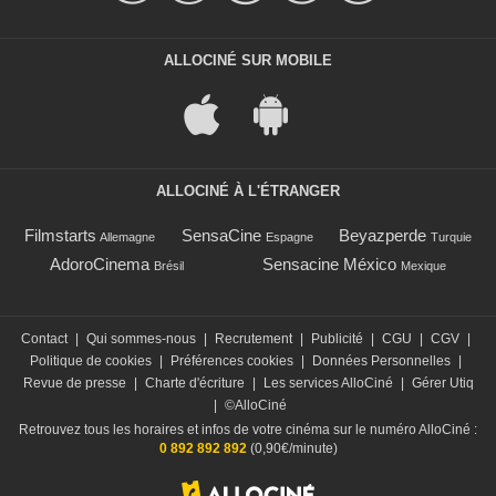
ALLOCINÉ SUR MOBILE
ALLOCINÉ À L'ÉTRANGER
Filmstarts
SensaCine
Beyazperde
Allemagne
Espagne
Turquie
AdoroCinema
Sensacine México
Brésil
Mexique
Contact
|
Qui sommes-nous
|
Recrutement
|
Publicité
|
CGU
|
CGV
|
Politique de cookies
|
Préférences cookies
|
Données Personnelles
|
Revue de presse
|
Charte d'écriture
|
Les services AlloCiné
|
Gérer Utiq
|
©AlloCiné
Retrouvez tous les horaires et infos de votre cinéma sur le numéro AlloCiné :
0 892 892 892
(0,90€/minute)