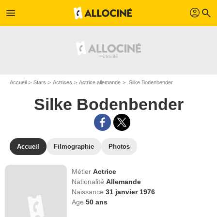
profil
menu
search
Accueil
Stars
Actrices
Actrice allemande
Silke Bodenbender
Silke Bodenbender
Accueil
Filmographie
Photos
Métier
Actrice
Nationalité
Allemande
Naissance
31 janvier 1976
Age
50
ans