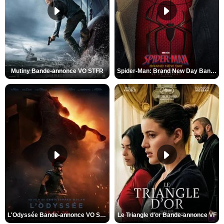
Mutiny Bande-annonce VO STFR
Spider-Man: Brand New Day Bande-annonce VO STFR
L'Odyssée Bande-annonce VO STFR
Le Triangle d'or Bande-annonce VF