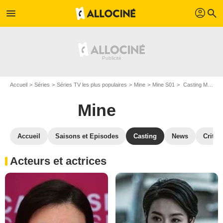
profil
menu
search
Accueil
Séries
Séries TV les plus populaires
Mine
Mine S01
Casting Mine S01
Mine
Accueil
Saisons et Episodes
Casting
News
Critiq
Acteurs et actrices