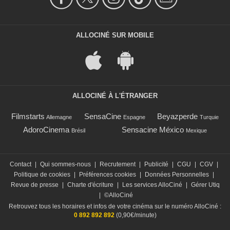
ALLOCINÉ SUR MOBILE
ALLOCINÉ À L'ÉTRANGER
Filmstarts
SensaCine
Beyazperde
Allemagne
Espagne
Turquie
AdoroCinema
Sensacine México
Brésil
Mexique
Contact
|
Qui sommes-nous
|
Recrutement
|
Publicité
|
CGU
|
CGV
|
Politique de cookies
|
Préférences cookies
|
Données Personnelles
|
Revue de presse
|
Charte d'écriture
|
Les services AlloCiné
|
Gérer Utiq
|
©AlloCiné
Retrouvez tous les horaires et infos de votre cinéma sur le numéro AlloCiné :
0 892 892 892
(0,90€/minute)