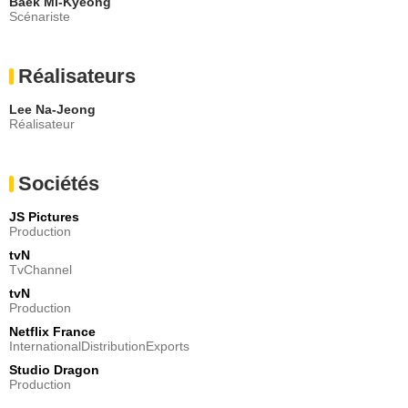
Baek Mi-Kyeong
Scénariste
Réalisateurs
Lee Na-Jeong
Réalisateur
Sociétés
JS Pictures
Production
tvN
TvChannel
tvN
Production
Netflix France
InternationalDistributionExports
Studio Dragon
Production