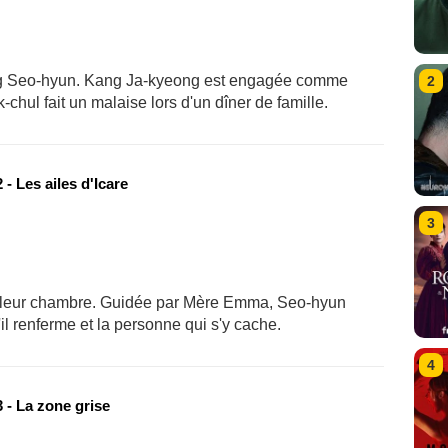
ng Seo-hyun. Kang Ja-kyeong est engagée comme
2
hul fait un malaise lors d'un dîner de famille.
- Les ailes d'Icare
3
 leur chambre. Guidée par Mère Emma, Seo-hyun
l renferme et la personne qui s'y cache.
4
 - La zone grise