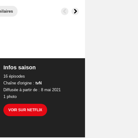
ilaires
Infos saison
16 épisodes
Chaîne d'origine :
tvN
Diffusée à partir de : 8 mai 2021
1 photo
VOIR SUR NETFLIX