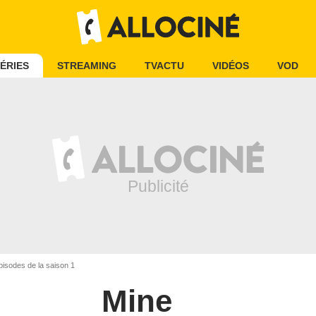
ÉRIES
STREAMING
TVACTU
VIDÉOS
VOD
pisodes de la saison 1
Mine