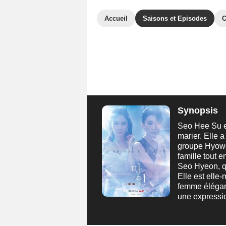
Accueil
Saisons et Episodes
C
Synopsis
Seo Hee Su es
marier. Elle 
groupe Hyowon
famille tout 
Seo Hyeon, qu
Elle est elle
femme élégant
une expressio