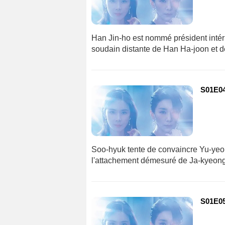
Han Jin-ho est nommé président intérim
soudain distante de Han Ha-joon et 
S01E04 
Soo-hyuk tente de convaincre Yu-yeo
l'attachement démesuré de Ja-kyeong 
S01E05