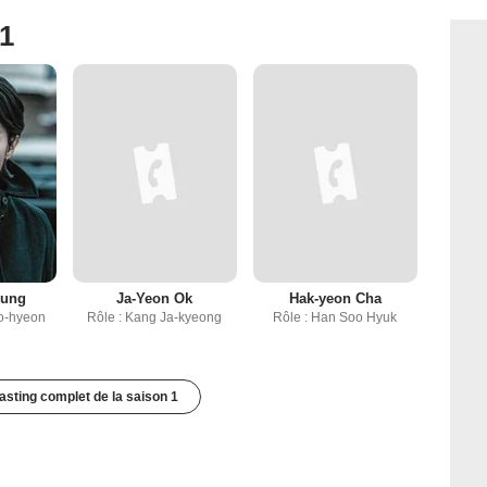
 1
yung
Ja-Yeon Ok
Hak-yeon Cha
o-hyeon
Rôle : Kang Ja-kyeong
Rôle : Han Soo Hyuk
casting complet de la saison 1