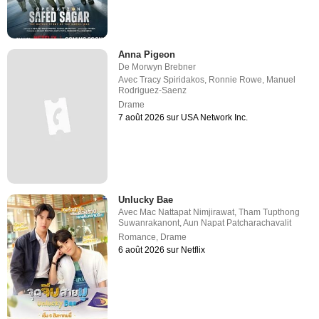
Anna Pigeon
De
Morwyn Brebner
Avec
Tracy Spiridakos
,
Ronnie Rowe
,
Manuel
Rodriguez-Saenz
Drame
7 août 2026 sur USA Network Inc.
Unlucky Bae
Avec
Mac Nattapat Nimjirawat
,
Tham Tupthong
Suwanrakanont
,
Aun Napat Patcharachavalit
Romance
,
Drame
6 août 2026 sur Netflix