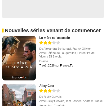
Nouvelles séries venant de commencer
La mère et l'assassin
De
Alexandra Echkenazi
,
Franck Ollivier
Avec
Hélène de Fougerolles
,
Florent Peyre
,
Vittoria Di Savoia
Drame
7 août 2026 sur France.TV
Alley Cats
De
Ricky Gervais
Avec
Ricky Gervais
,
Tom Basden
,
Andrew Brooke
Animation
,
Comédie