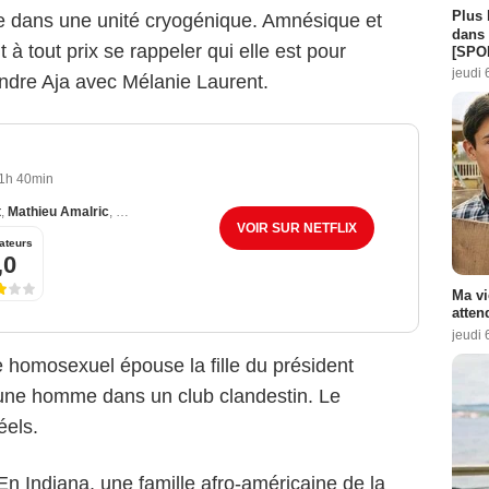
Plus 
e dans une unité cryogénique. Amnésique et
dans 
t à tout prix se rappeler qui elle est pour
[SPO
jeudi 
andre Aja avec Mélanie Laurent.
1h 40min
t
,
Mathieu Amalric
,
Malik Zidi
VOIR SUR NETFLIX
ateurs
,0
Ma vi
atten
jeudi 
 homosexuel épouse la fille du président
eune homme dans un club clandestin. Le
éels.
n Indiana, une famille afro-américaine de la