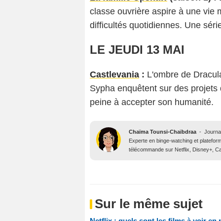
classe ouvrière aspire à une vie 
difficultés quotidiennes. Une sér
LE JEUDI 13 MAI
Castlevania
:
L'ombre de Dracula
Sypha enquêtent sur des projets 
peine à accepter son humanité.
Chaïma Tounsi-Chaïbdraa
-
Journa
Experte en binge-watching et platefor
télécommande sur Netflix, Disney+, Ca
Sur le même sujet
Netflix : quels sont les films à voir en