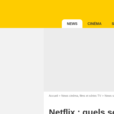
NEWS
CINÉMA
S
Accueil
News cinéma, films et séries TV
News s
Netflix : quels 