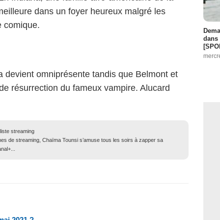
meilleure dans un foyer heureux malgré les
ie comique.
Demai
dans 
[SPO
mercr
 devient omniprésente tandis que Belmont et
de résurrection du fameux vampire. Alucard
liste streaming
mes de streaming, Chaïma Tounsi s’amuse tous les soirs à zapper sa
nal+...
 mai 2021 ?