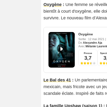
Oxygène
:
Une femme se réveill
bientôt à court d'oxygène, elle doi
survivre. Le nouveau film d’Alex
Oxygène
Sortie :
12 mai 2021
|
De
Alexandre Aja
Avec
Mélanie Lauren
Presse
Spect
3,7
3
Le Bal des 41
:
Un parlementaire
mexicain, mais fricote avec un j
scandale éclate. Inspiré de faits r
La famille Upshaw
(saison 1) :
E