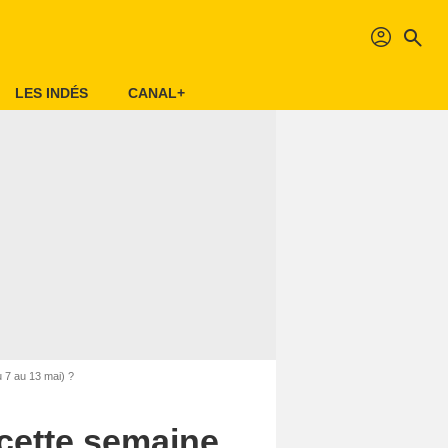
profil
search
LES INDÉS
CANAL+
u 7 au 13 mai) ?
r cette semaine