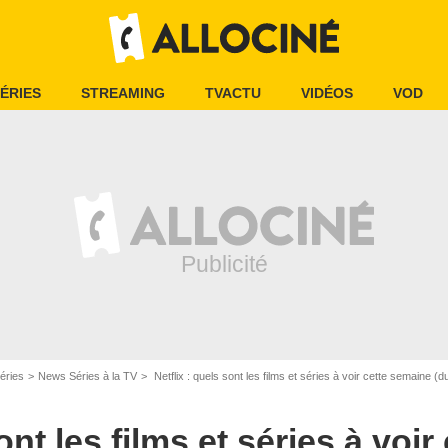
ÉRIES
STREAMING
TVACTU
VIDÉOS
VOD
éries
News Séries à la TV
Netflix : quels sont les films et séries à voir cette semaine (d
sont les films et séries à voi