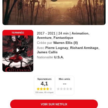
TERMINÉE
2017 - 2021
|
24 min
|
Animation
,
Aventure
,
Fantastique
Créée par
Warren Ellis (II)
Avec
Pierre Lognay
,
Richard Armitage
,
James Callis
Nationalité
U.S.A.
Spectateurs
Mes amis
4,1
--
916 notes, 49 critiques
VOIR SUR NETFLIX