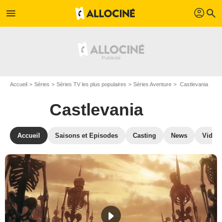
profil
menu
search
Accueil
Séries
Séries TV les plus populaires
Séries Aventure
Castlevania
Castlevania
Accueil
Saisons et Episodes
Casting
News
Vidéo