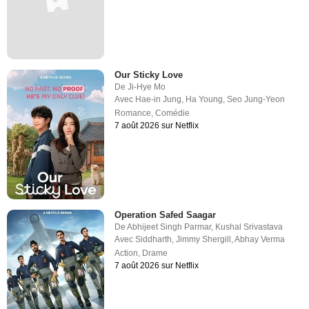
Our Sticky Love
De
Ji-Hye Mo
Avec
Hae-in Jung
,
Ha Young
,
Seo Jung-Yeon
Romance
,
Comédie
7 août 2026 sur Netflix
Operation Safed Saagar
De
Abhijeet Singh Parmar
,
Kushal Srivastava
Avec
Siddharth
,
Jimmy Shergill
,
Abhay Verma
Action
,
Drame
7 août 2026 sur Netflix