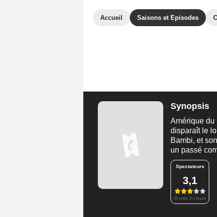
Accueil
Saisons et Episodes
C
Synopsis
Amérique du S
disparaît le l
Bambi, et son
un passé compl
Spectateurs
3,1
20 notes, 3 critiques