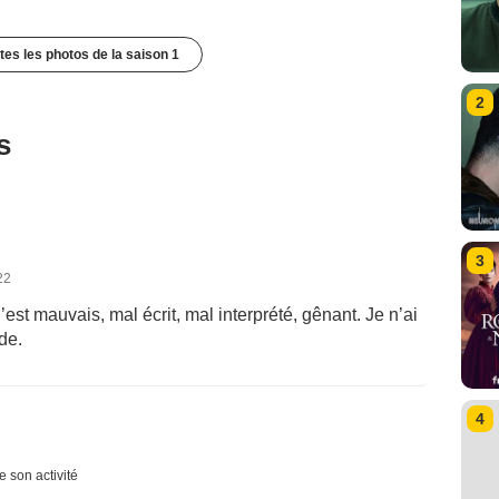
utes les photos de la saison 1
2
s
3
22
st mauvais, mal écrit, mal interprété, gênant. Je n’ai
de.
4
e son activité