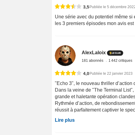
3,5
Publiée le 5 décembre 202
Une série avec du potentiel même si el
les 3 premiers épisodes mon avis est
AlexLaloix
181 abonnés
1 442 critiques
4,0
Publiée le 22 janvier 2023
"Echo 3", le nouveau thriller d’actio
Dans la veine de "The Terminal List"
grande et haletante opération clande
Rythmée d’action, de rebondissements e
réussit à parfaitement captiver le spect
Lire plus