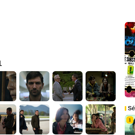
1
Sé
1