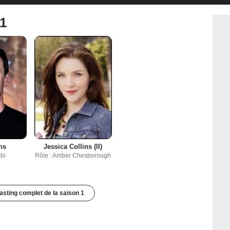
 1
ns
Jessica Collins (II)
bi
Rôle : Amber Chesborough
casting complet de la saison 1