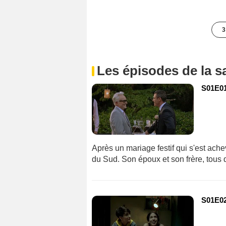
3
Les épisodes de la s
S01E01
Après un mariage festif qui s'est ach
du Sud. Son époux et son frère, tous d
S01E02 