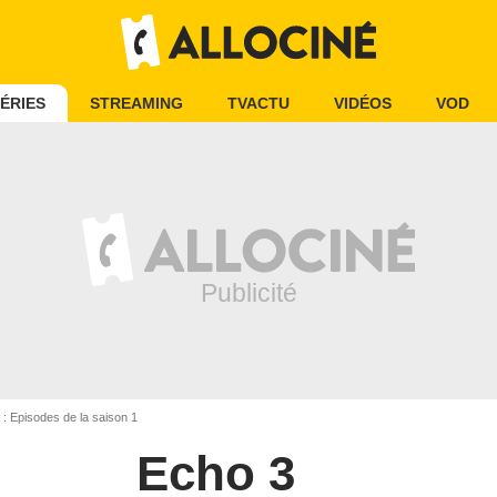
ÉRIES
STREAMING
TVACTU
VIDÉOS
VOD
: Episodes de la saison 1
Echo 3