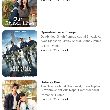
7 août 2026 sur Netflix
Operation Safed Saagar
De
Abhijeet Singh Parmar
,
Kushal Srivastava
Avec
Siddharth
,
Jimmy Shergill
,
Abhay Verma
Action
,
Drame
7 août 2026 sur Netflix
Unlucky Bae
Avec
Mac Nattapat Nimjirawat
,
Tham Tupthong
Suwanrakanont
,
Aun Napat Patcharachavalit
Romance
,
Drame
6 août 2026 sur Netflix