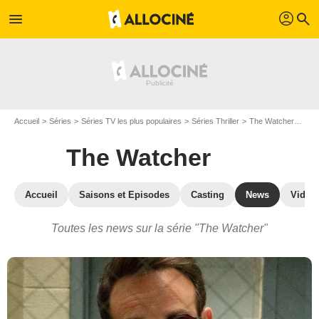
profil
menu
search
Accueil
Séries
Séries TV les plus populaires
Séries Thriller
The Watcher
Actu
The Watcher
Accueil
Saisons et Episodes
Casting
News
Vidéo
Toutes les news sur la série "The Watcher"