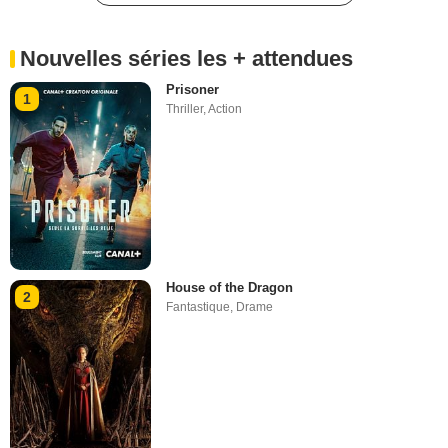
Nouvelles séries les + attendues
Prisoner
1
Thriller
,
Action
House of the Dragon
2
Fantastique
,
Drame