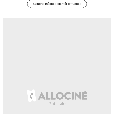
Saisons inédites bientôt diffusées