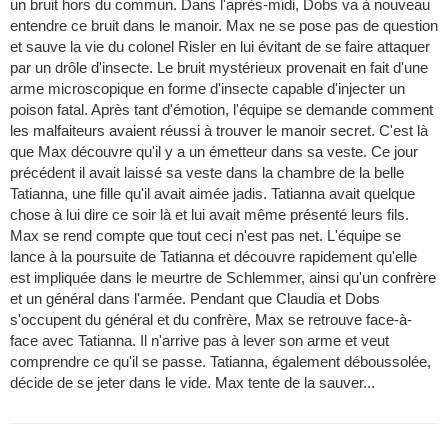
un bruit hors du commun. Dans l'après-midi, Dobs va à nouveau
entendre ce bruit dans le manoir. Max ne se pose pas de question
et sauve la vie du colonel Risler en lui évitant de se faire attaquer
par un drôle d'insecte. Le bruit mystérieux provenait en fait d'une
arme microscopique en forme d'insecte capable d'injecter un
poison fatal. Après tant d'émotion, l'équipe se demande comment
les malfaiteurs avaient réussi à trouver le manoir secret. C'est là
que Max découvre qu'il y a un émetteur dans sa veste. Ce jour
précédent il avait laissé sa veste dans la chambre de la belle
Tatianna, une fille qu'il avait aimée jadis. Tatianna avait quelque
chose à lui dire ce soir là et lui avait même présenté leurs fils.
Max se rend compte que tout ceci n'est pas net. L'équipe se
lance à la poursuite de Tatianna et découvre rapidement qu'elle
est impliquée dans le meurtre de Schlemmer, ainsi qu'un confrère
et un général dans l'armée. Pendant que Claudia et Dobs
s'occupent du général et du confrère, Max se retrouve face-à-
face avec Tatianna. Il n'arrive pas à lever son arme et veut
comprendre ce qu'il se passe. Tatianna, également déboussolée,
décide de se jeter dans le vide. Max tente de la sauver...