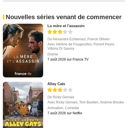
Nouvelles séries venant de commencer
La mère et l'assassin
De
Alexandra Echkenazi
,
Franck Ollivier
Avec
Hélène de Fougerolles
,
Florent Peyre
,
Vittoria Di Savoia
Drame
7 août 2026 sur France.TV
Alley Cats
De
Ricky Gervais
Avec
Ricky Gervais
,
Tom Basden
,
Andrew Brooke
Animation
,
Comédie
7 août 2026 sur Netflix