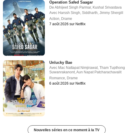
Operation Safed Saagar
De
Abhijeet Singh Parmar
,
Kushal Srivastava
Avec
Harssh Singh
,
Siddharth
,
Jimmy Shergill
Action
,
Drame
7 août 2026 sur Netflix
Unlucky Bae
Avec
Mac Nattapat Nimjirawat
,
Tham Tupthong
Suwanrakanont
,
Aun Napat Patcharachavalit
Romance
,
Drame
6 août 2026 sur Netflix
Nouvelles séries en ce moment à la TV