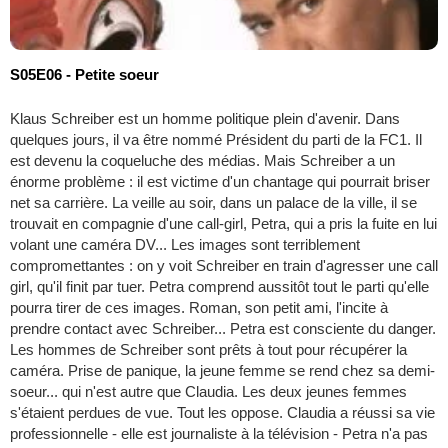
S05E06 - Petite soeur
Klaus Schreiber est un homme politique plein d'avenir. Dans
quelques jours, il va être nommé Président du parti de la FC1. Il
est devenu la coqueluche des médias. Mais Schreiber a un
énorme problème : il est victime d'un chantage qui pourrait briser
net sa carrière. La veille au soir, dans un palace de la ville, il se
trouvait en compagnie d'une call-girl, Petra, qui a pris la fuite en lui
volant une caméra DV... Les images sont terriblement
compromettantes : on y voit Schreiber en train d'agresser une call
girl, qu'il finit par tuer. Petra comprend aussitôt tout le parti qu'elle
pourra tirer de ces images. Roman, son petit ami, l'incite à
prendre contact avec Schreiber... Petra est consciente du danger.
Les hommes de Schreiber sont prêts à tout pour récupérer la
caméra. Prise de panique, la jeune femme se rend chez sa demi-
soeur... qui n'est autre que Claudia. Les deux jeunes femmes
s'étaient perdues de vue. Tout les oppose. Claudia a réussi sa vie
professionnelle - elle est journaliste à la télévision - Petra n'a pas