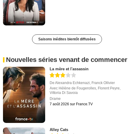
Saisons inédites bientôt diffusées
Nouvelles séries venant de commencer
La mère et l'assassin
De
Alexandra Echkenazi
,
Franck Ollivier
Avec
Hélène de Fougerolles
,
Florent Peyre
,
Vittoria Di Savoia
Drame
7 août 2026 sur France.TV
Alley Cats