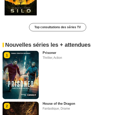
Top consultations des séries TV
Nouvelles séries les + attendues
Prisoner
1
Thriller
,
Action
House of the Dragon
2
Fantastique
,
Drame