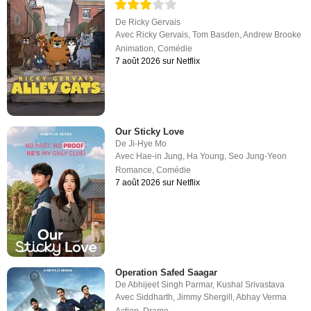
De
Ricky Gervais
Avec
Ricky Gervais
,
Tom Basden
,
Andrew Brooke
Animation
,
Comédie
7 août 2026 sur Netflix
Our Sticky Love
De
Ji-Hye Mo
Avec
Hae-in Jung
,
Ha Young
,
Seo Jung-Yeon
Romance
,
Comédie
7 août 2026 sur Netflix
Operation Safed Saagar
De
Abhijeet Singh Parmar
,
Kushal Srivastava
Avec
Siddharth
,
Jimmy Shergill
,
Abhay Verma
Action
,
Drame