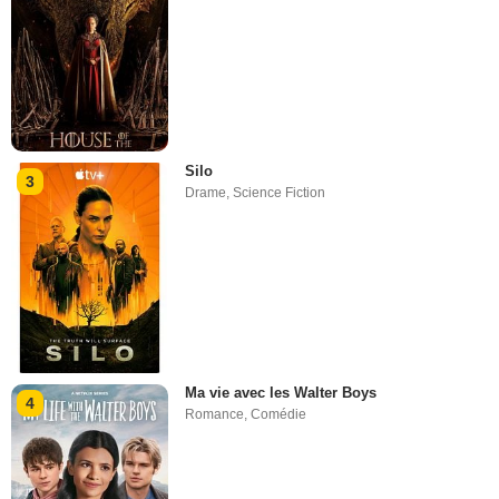
Silo
3
Drame
,
Science Fiction
Ma vie avec les Walter Boys
4
Romance
,
Comédie