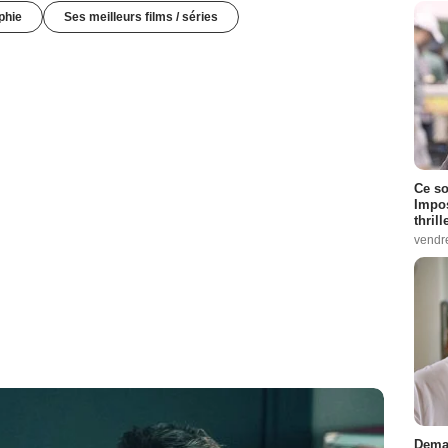
phie
Ses meilleurs films / séries
Ce so
Impos
thrill
vendr
Demai