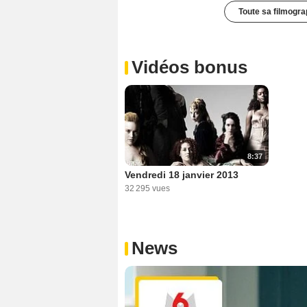
Toute sa filmogra
Vidéos bonus
8:37
Vendredi 18 janvier 2013
32 295 vues
News