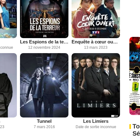
Les Espions de la terreur
Enquête à cœur ouvert
inconnue
12 novembre 2024
13 mars 2023
h
Tunnel
Les Limiers
To
023
7 mars 2016
Date de sortie inconnue
Sé