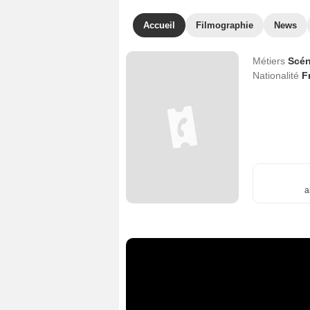
Accueil
Filmographie
News
Métiers
Scén
Nationalité
F
a