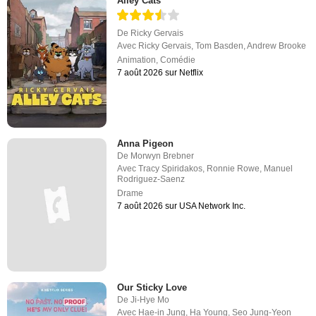
Alley Cats
De
Ricky Gervais
Avec
Ricky Gervais
,
Tom Basden
,
Andrew Brooke
Animation
,
Comédie
7 août 2026 sur Netflix
Anna Pigeon
De
Morwyn Brebner
Avec
Tracy Spiridakos
,
Ronnie Rowe
,
Manuel
Rodriguez-Saenz
Drame
7 août 2026 sur USA Network Inc.
Our Sticky Love
De
Ji-Hye Mo
Avec
Hae-in Jung
,
Ha Young
,
Seo Jung-Yeon