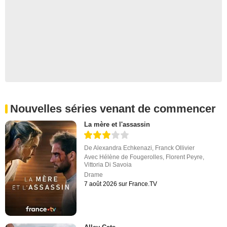
Nouvelles séries venant de commencer
La mère et l'assassin
De
Alexandra Echkenazi
,
Franck Ollivier
Avec
Hélène de Fougerolles
,
Florent Peyre
,
Vittoria Di Savoia
Drame
7 août 2026 sur France.TV