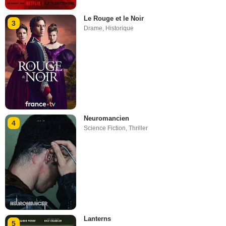
Le Rouge et le Noir
3
Drame
,
Historique
Neuromancien
4
Science Fiction
,
Thriller
Lanterns
5