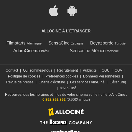
ALLOCINÉ À L'ÉTRANGER
Filmstarts
SensaCine
Beyazperde
Allemagne
Espagne
Turquie
AdoroCinema
Sensacine México
Brésil
Mexique
Contact
|
Qui sommes-nous
|
Recrutement
|
Publicité
|
CGU
|
CGV
|
Politique de cookies
|
Préférences cookies
|
Données Personnelles
|
Revue de presse
|
Charte d'écriture
|
Les services AlloCiné
|
Gérer Utiq
|
©AlloCiné
Retrouvez tous les horaires et infos de votre cinéma sur le numéro AlloCiné :
0 892 892 892
(0,90€/minute)