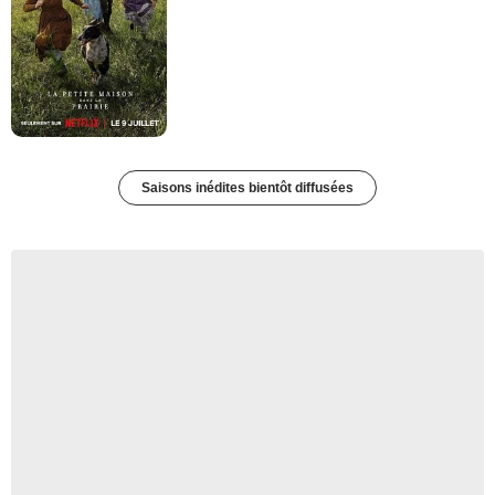
Saisons inédites bientôt diffusées