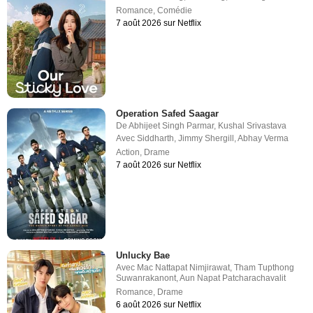
Romance
,
Comédie
7 août 2026 sur Netflix
Operation Safed Saagar
De
Abhijeet Singh Parmar
,
Kushal Srivastava
Avec
Siddharth
,
Jimmy Shergill
,
Abhay Verma
Action
,
Drame
7 août 2026 sur Netflix
Unlucky Bae
Avec
Mac Nattapat Nimjirawat
,
Tham Tupthong
Suwanrakanont
,
Aun Napat Patcharachavalit
Romance
,
Drame
6 août 2026 sur Netflix