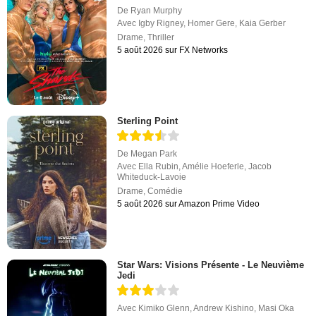
De
Ryan Murphy
Avec
Igby Rigney
,
Homer Gere
,
Kaia Gerber
Drame
,
Thriller
5 août 2026 sur FX Networks
Sterling Point
De
Megan Park
Avec
Ella Rubin
,
Amélie Hoeferle
,
Jacob
Whiteduck-Lavoie
Drame
,
Comédie
5 août 2026 sur Amazon Prime Video
Star Wars: Visions Présente - Le Neuvième
Jedi
Avec
Kimiko Glenn
,
Andrew Kishino
,
Masi Oka