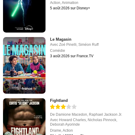
Action
,
Animation
5 août 2026 sur Disney+
Le Magasin
Avec
Zoé Pinelli
,
Siméon Ruff
Comédie
3 août 2026 sur France.TV
Fightland
De
Damione Macedon
,
Raphael Jackson Jr.
Avec
Howard Charles
,
Nicholas Pinnock
,
Deborah Ayorinde
Drame
,
Action