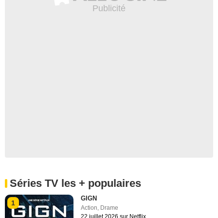
Séries TV les + populaires
GIGN
1
Action
,
Drame
22 juillet 2026 sur Netflix