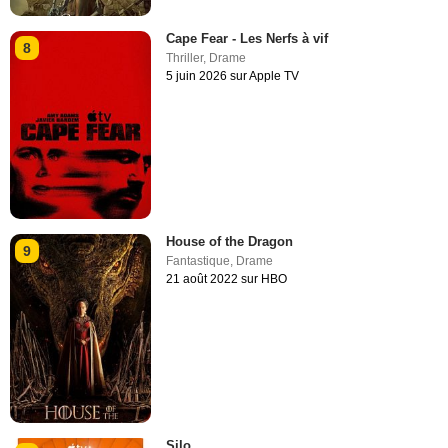
Cape Fear - Les Nerfs à vif
8
Thriller
,
Drame
5 juin 2026 sur Apple TV
House of the Dragon
9
Fantastique
,
Drame
21 août 2022 sur HBO
Silo