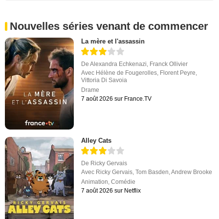
Nouvelles séries venant de commencer
La mère et l'assassin
De
Alexandra Echkenazi
,
Franck Ollivier
Avec
Hélène de Fougerolles
,
Florent Peyre
,
Vittoria Di Savoia
Drame
7 août 2026 sur France.TV
Alley Cats
De
Ricky Gervais
Avec
Ricky Gervais
,
Tom Basden
,
Andrew Brooke
Animation
,
Comédie
7 août 2026 sur Netflix