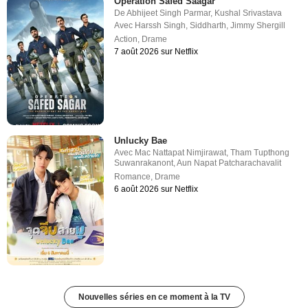
Operation Safed Saagar
De
Abhijeet Singh Parmar
,
Kushal Srivastava
Avec
Harssh Singh
,
Siddharth
,
Jimmy Shergill
Action
,
Drame
7 août 2026 sur Netflix
Unlucky Bae
Avec
Mac Nattapat Nimjirawat
,
Tham Tupthong
Suwanrakanont
,
Aun Napat Patcharachavalit
Romance
,
Drame
6 août 2026 sur Netflix
Nouvelles séries en ce moment à la TV