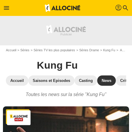
profil
menu
search
Accueil
Séries
Séries TV les plus populaires
Séries Drame
Kung Fu
Actualité de la série Kung Fu
Kung Fu
Accueil
Saisons et Episodes
Casting
News
Critiq
Toutes les news sur la série "Kung Fu"