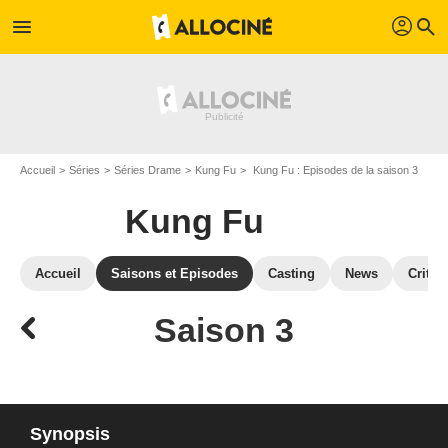
profil
menu
search
Accueil
Séries
Séries Drame
Kung Fu
Kung Fu : Episodes de la saison 3
Kung Fu
Accueil
Saisons et Episodes
Casting
News
Critiq
Saison 3
Synopsis