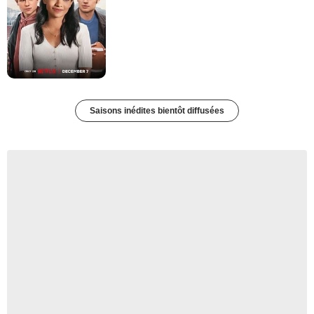
Saisons inédites bientôt diffusées