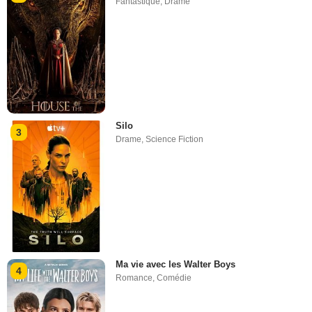
Fantastique
,
Drame
Silo
3
Drame
,
Science Fiction
Ma vie avec les Walter Boys
4
Romance
,
Comédie