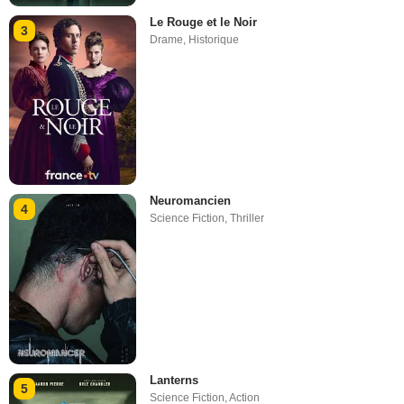
Le Rouge et le Noir
3
Drame
,
Historique
Neuromancien
4
Science Fiction
,
Thriller
Lanterns
5
Science Fiction
,
Action