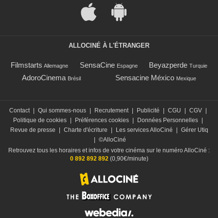
ALLOCINÉ À L'ÉTRANGER
Filmstarts
SensaCine
Beyazperde
Allemagne
Espagne
Turquie
AdoroCinema
Sensacine México
Brésil
Mexique
Contact
|
Qui sommes-nous
|
Recrutement
|
Publicité
|
CGU
|
CGV
|
Politique de cookies
|
Préférences cookies
|
Données Personnelles
|
Revue de presse
|
Charte d'écriture
|
Les services AlloCiné
|
Gérer Utiq
|
©AlloCiné
Retrouvez tous les horaires et infos de votre cinéma sur le numéro AlloCiné :
0 892 892 892
(0,90€/minute)