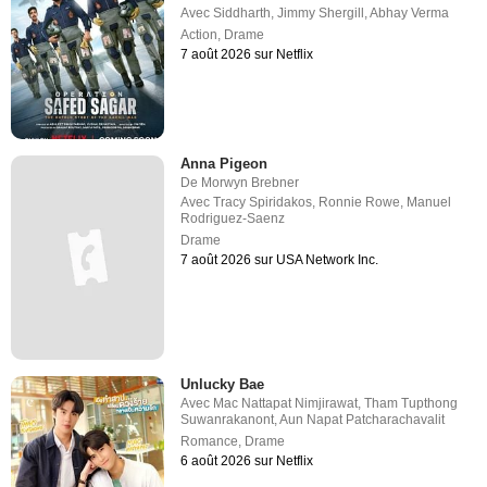
Avec
Siddharth
,
Jimmy Shergill
,
Abhay Verma
Action
,
Drame
7 août 2026 sur Netflix
Anna Pigeon
De
Morwyn Brebner
Avec
Tracy Spiridakos
,
Ronnie Rowe
,
Manuel
Rodriguez-Saenz
Drame
7 août 2026 sur USA Network Inc.
Unlucky Bae
Avec
Mac Nattapat Nimjirawat
,
Tham Tupthong
Suwanrakanont
,
Aun Napat Patcharachavalit
Romance
,
Drame
6 août 2026 sur Netflix