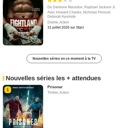
De
Damione Macedon
,
Raphael Jackson Jr.
Avec
Howard Charles
,
Nicholas Pinnock
,
Deborah Ayorinde
Drame
,
Action
31 juillet 2026 sur Starz
Nouvelles séries en ce moment à la TV
Nouvelles séries les + attendues
Prisoner
1
Thriller
,
Action