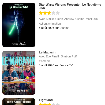
Star Wars: Visions Présente - Le Neuvième
Jedi
Avec
Kimiko Glenn
,
Andrew Kishino
,
Masi Oka
Action
,
Animation
5 août 2026 sur Disney+
Le Magasin
Avec
Zoé Pinelli
,
Siméon Ruff
Comédie
3 août 2026 sur France.TV
Fightland