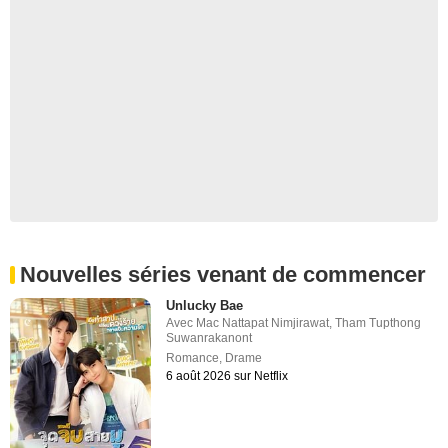
Nouvelles séries venant de commencer
Unlucky Bae
Avec
Mac Nattapat Nimjirawat
,
Tham Tupthong
Suwanrakanont
Romance
,
Drame
6 août 2026 sur Netflix