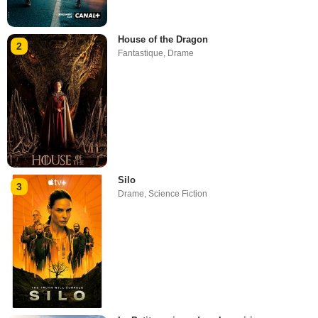
House of the Dragon
2
Fantastique
,
Drame
Silo
3
Drame
,
Science Fiction