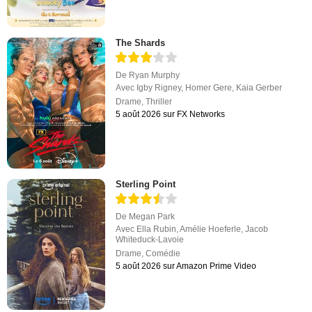
The Shards
De
Ryan Murphy
Avec
Igby Rigney
,
Homer Gere
,
Kaia Gerber
Drame
,
Thriller
5 août 2026 sur FX Networks
Sterling Point
De
Megan Park
Avec
Ella Rubin
,
Amélie Hoeferle
,
Jacob
Whiteduck-Lavoie
Drame
,
Comédie
5 août 2026 sur Amazon Prime Video