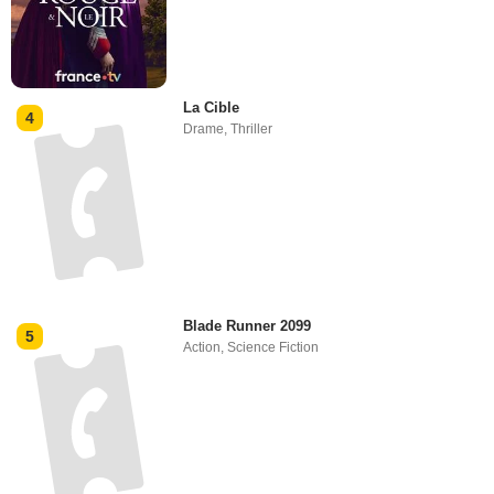
La Cible
4
Drame
,
Thriller
Blade Runner 2099
5
Action
,
Science Fiction