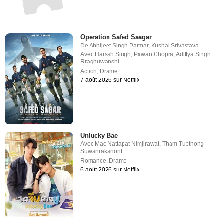
Operation Safed Saagar
De
Abhijeet Singh Parmar
,
Kushal Srivastava
Avec
Harssh Singh
,
Pawan Chopra
,
Adittya Singh
Rraghuwanshi
Action
,
Drame
7 août 2026 sur Netflix
Unlucky Bae
Avec
Mac Nattapat Nimjirawat
,
Tham Tupthong
Suwanrakanont
Romance
,
Drame
6 août 2026 sur Netflix