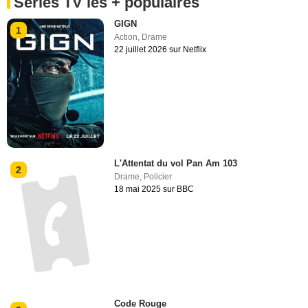
Séries TV les + populaires
GIGN
1
Action
,
Drame
22 juillet 2026 sur Netflix
L'Attentat du vol Pan Am 103
2
Drame
,
Policier
18 mai 2025 sur BBC
Code Rouge