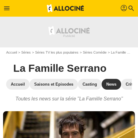
profil
menu
search
Accueil
Séries
Séries TV les plus populaires
Séries Comédie
La Famille Serrano
La Famille Serrano
Accueil
Saisons et Episodes
Casting
News
Critiq
Toutes les news sur la série "La Famille Serrano"