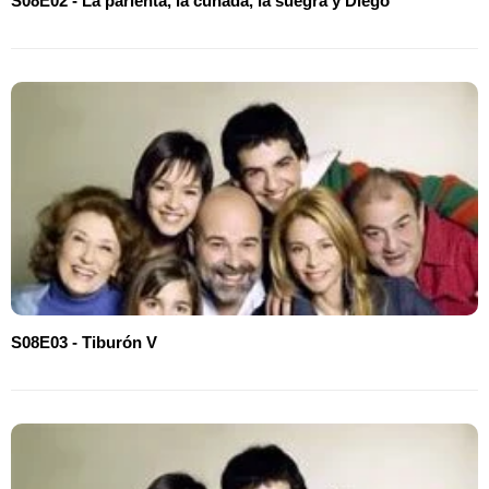
S08E02 - La parienta, la cuñada, la suegra y Diego
S08E03 - Tiburón V