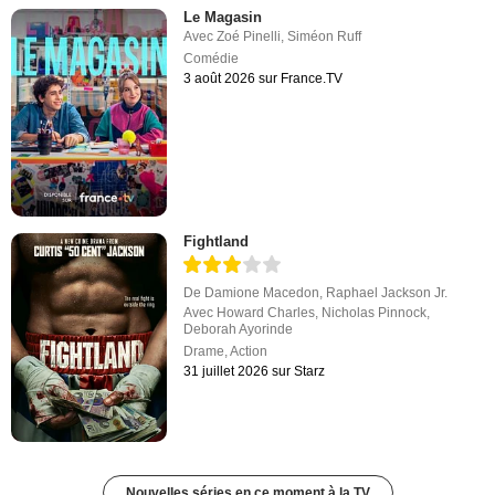
Le Magasin
Avec
Zoé Pinelli
,
Siméon Ruff
Comédie
3 août 2026 sur France.TV
Fightland
De
Damione Macedon
,
Raphael Jackson Jr.
Avec
Howard Charles
,
Nicholas Pinnock
,
Deborah Ayorinde
Drame
,
Action
31 juillet 2026 sur Starz
Nouvelles séries en ce moment à la TV