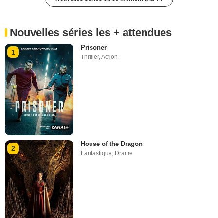
Nouvelles séries les + attendues
Prisoner
1
Thriller
,
Action
House of the Dragon
2
Fantastique
,
Drame