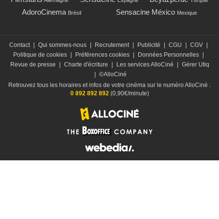
AdoroCinema
Sensacine México
Brésil
Mexique
Contact
|
Qui sommes-nous
|
Recrutement
|
Publicité
|
CGU
|
CGV
|
Politique de cookies
|
Préférences cookies
|
Données Personnelles
|
Revue de presse
|
Charte d'écriture
|
Les services AlloCiné
|
Gérer Utiq
|
©AlloCiné
Retrouvez tous les horaires et infos de votre cinéma sur le numéro AlloCiné :
0 892 892 892
(0,90€/minute)