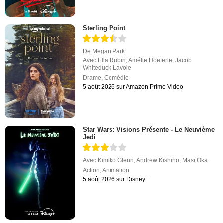
Sterling Point
De
Megan Park
Avec
Ella Rubin
,
Amélie Hoeferle
,
Jacob
Whiteduck-Lavoie
Drame
,
Comédie
5 août 2026 sur Amazon Prime Video
Star Wars: Visions Présente - Le Neuvième
Jedi
Avec
Kimiko Glenn
,
Andrew Kishino
,
Masi Oka
Action
,
Animation
5 août 2026 sur Disney+