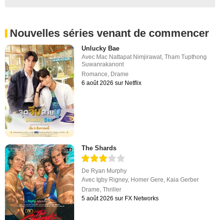
Nouvelles séries venant de commencer
Unlucky Bae
Avec
Mac Nattapat Nimjirawat
,
Tham Tupthong
Suwanrakanont
Romance
,
Drame
6 août 2026 sur Netflix
The Shards
De
Ryan Murphy
Avec
Igby Rigney
,
Homer Gere
,
Kaia Gerber
Drame
,
Thriller
5 août 2026 sur FX Networks