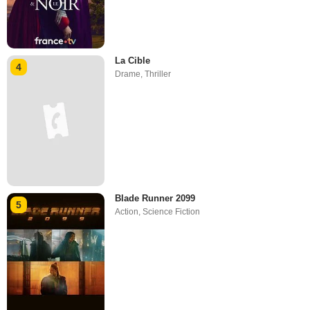
La Cible
4
Drame
,
Thriller
Blade Runner 2099
5
Action
,
Science Fiction