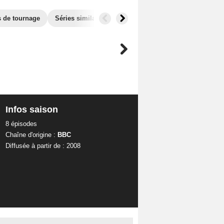
s de tournage
Séries similaires
Infos saison
8 épisodes
Chaîne d'origine :
BBC
Diffusée à partir de : 2008