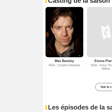
Casting de la saison
Max Beesley
Emma Pier
Rôle : Charlie Edwards
Rôle : Anna Th
Wilton
Voir le 
Les épisodes de la s