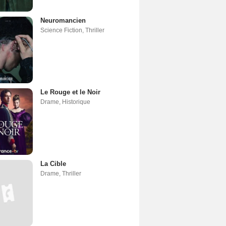
Neuromancien
Science Fiction
,
Thriller
Le Rouge et le Noir
Drame
,
Historique
La Cible
Drame
,
Thriller