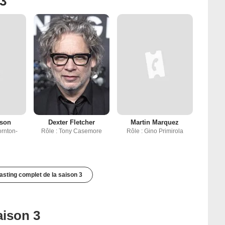
 3
son
Dexter Fletcher
Martin Marquez
ornton-
Rôle : Tony Casemore
Rôle : Gino Primirola
casting complet de la saison 3
aison 3