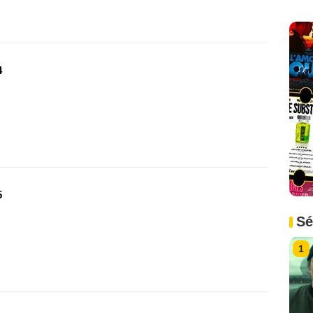
4
5
Sé
1