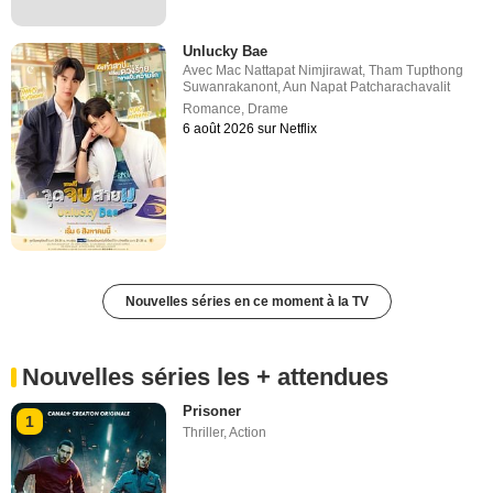
Unlucky Bae
Avec
Mac Nattapat Nimjirawat
,
Tham Tupthong
Suwanrakanont
,
Aun Napat Patcharachavalit
Romance
,
Drame
6 août 2026 sur Netflix
Nouvelles séries en ce moment à la TV
Nouvelles séries les + attendues
Prisoner
1
Thriller
,
Action