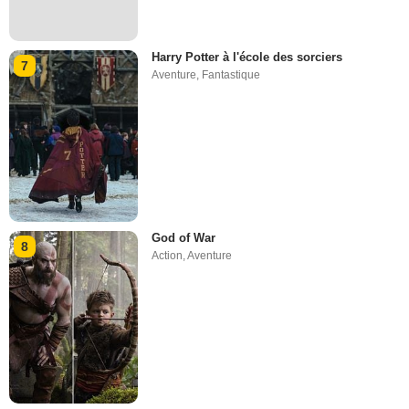
Harry Potter à l'école des sorciers
7
Aventure
,
Fantastique
God of War
8
Action
,
Aventure