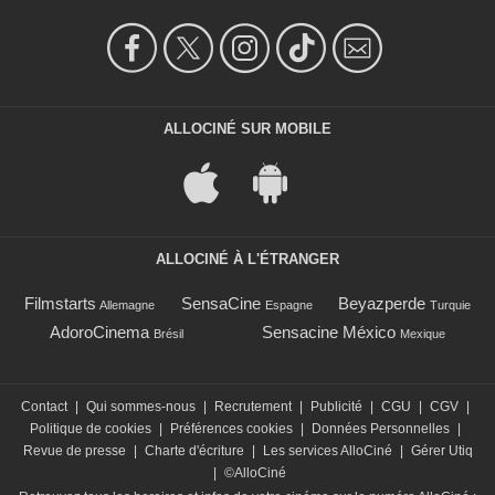
ALLOCINÉ SUR MOBILE
ALLOCINÉ À L'ÉTRANGER
Filmstarts
SensaCine
Beyazperde
Allemagne
Espagne
Turquie
AdoroCinema
Sensacine México
Brésil
Mexique
Contact
|
Qui sommes-nous
|
Recrutement
|
Publicité
|
CGU
|
CGV
|
Politique de cookies
|
Préférences cookies
|
Données Personnelles
|
Revue de presse
|
Charte d'écriture
|
Les services AlloCiné
|
Gérer Utiq
|
©AlloCiné