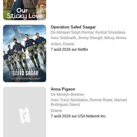
Operation Safed Saagar
De
Abhijeet Singh Parmar
,
Kushal Srivastava
Avec
Siddharth
,
Jimmy Shergill
,
Abhay Verma
Action
,
Drame
7 août 2026 sur Netflix
Anna Pigeon
De
Morwyn Brebner
Avec
Tracy Spiridakos
,
Ronnie Rowe
,
Manuel
Rodriguez-Saenz
Drame
7 août 2026 sur USA Network Inc.