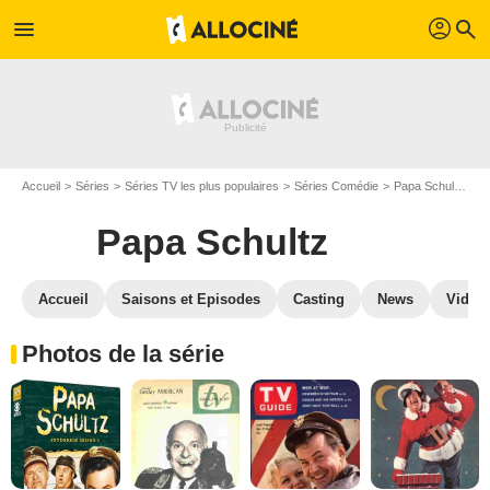
profil
menu
search
Accueil
Séries
Séries TV les plus populaires
Séries Comédie
Papa Schultz
P
Papa Schultz
Accueil
Saisons et Episodes
Casting
News
Vidéo
Photos de la série