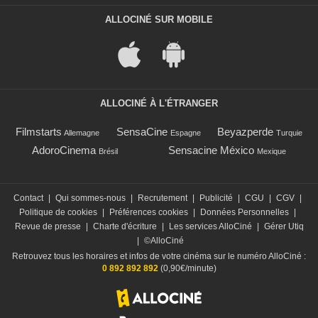
ALLOCINÉ SUR MOBILE
ALLOCINÉ À L'ÉTRANGER
Filmstarts
SensaCine
Beyazperde
Allemagne
Espagne
Turquie
AdoroCinema
Sensacine México
Brésil
Mexique
Contact
|
Qui sommes-nous
|
Recrutement
|
Publicité
|
CGU
|
CGV
|
Politique de cookies
|
Préférences cookies
|
Données Personnelles
|
Revue de presse
|
Charte d'écriture
|
Les services AlloCiné
|
Gérer Utiq
|
©AlloCiné
Retrouvez tous les horaires et infos de votre cinéma sur le numéro AlloCiné :
0 892 892 892
(0,90€/minute)