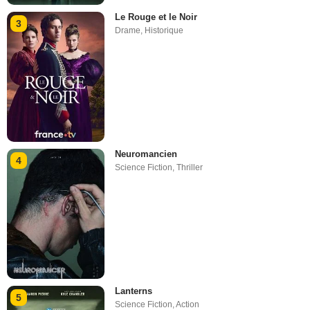
Le Rouge et le Noir
3
Drame
,
Historique
Neuromancien
4
Science Fiction
,
Thriller
Lanterns
5
Science Fiction
,
Action