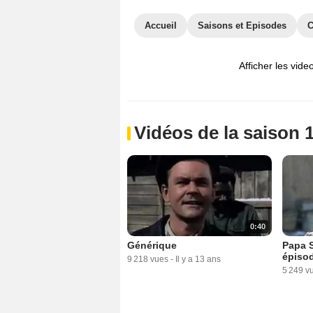
Accueil
Saisons et Episodes
C
Afficher les vide
Vidéos de la saison 
0:40
Générique
Papa S
épisod
9 218 vues
-
Il y a 13 ans
5 249 v