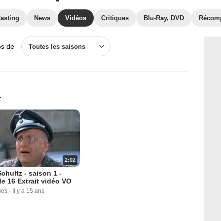
asting
News
Vidéos
Critiques
Blu-Ray, DVD
Récom
os de
Toutes les saisons
1
2:02
chultz - saison 1 -
e 16 Extrait vidéo VO
ues
-
Il y a 15 ans