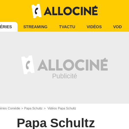
ÉRIES
STREAMING
TVACTU
VIDÉOS
VOD
éries Comédie
Papa Schultz
Vidéos Papa Schultz
Papa Schultz