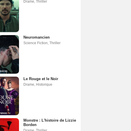
Drame
,
Thriller
Neuromancien
Science Fiction
,
Thriller
Le Rouge et le Noir
Drame
,
Historique
Monstre : L'histoire de Lizzie
Borden
Drame
,
Thriller