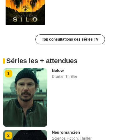
Top consultations des séries TV
Séries les + attendues
Below
1
Drame
,
Thriller
Neuromancien
2
Science Fiction
,
Thriller