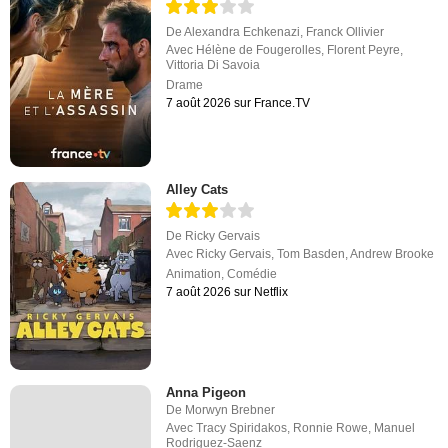
De
Alexandra Echkenazi
,
Franck Ollivier
Avec
Hélène de Fougerolles
,
Florent Peyre
,
Vittoria Di Savoia
Drame
7 août 2026 sur France.TV
Alley Cats
De
Ricky Gervais
Avec
Ricky Gervais
,
Tom Basden
,
Andrew Brooke
Animation
,
Comédie
7 août 2026 sur Netflix
Anna Pigeon
De
Morwyn Brebner
Avec
Tracy Spiridakos
,
Ronnie Rowe
,
Manuel
Rodriguez-Saenz