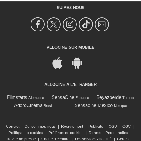
SUIVEZ-NOUS
ALLOCINÉ SUR MOBILE
ALLOCINÉ À L'ÉTRANGER
Filmstarts
SensaCine
Beyazperde
Allemagne
Espagne
Turquie
AdoroCinema
Sensacine México
Brésil
Mexique
Contact
|
Qui sommes-nous
|
Recrutement
|
Publicité
|
CGU
|
CGV
|
Politique de cookies
|
Préférences cookies
|
Données Personnelles
|
Revue de presse
|
Charte d'écriture
|
Les services AlloCiné
|
Gérer Utiq