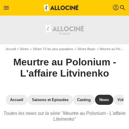
profil
menu
search
Accueil
Séries
Séries TV les plus populaires
Séries Biopic
Meurtre au Polonium - L'affaire Litvinenko
Meurtre au Polonium -
L'affaire Litvinenko
Accueil
Saisons et Episodes
Casting
News
Vidéo
Toutes les news sur la série "Meurtre au Polonium - L'affaire
Litvinenko"