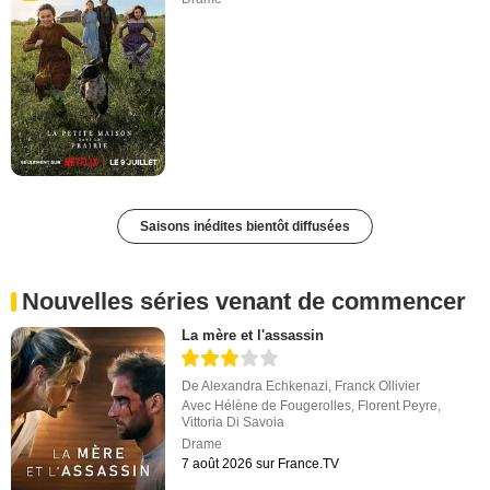
Saisons inédites bientôt diffusées
Nouvelles séries venant de commencer
La mère et l'assassin
De
Alexandra Echkenazi
,
Franck Ollivier
Avec
Hélène de Fougerolles
,
Florent Peyre
,
Vittoria Di Savoia
Drame
7 août 2026 sur France.TV