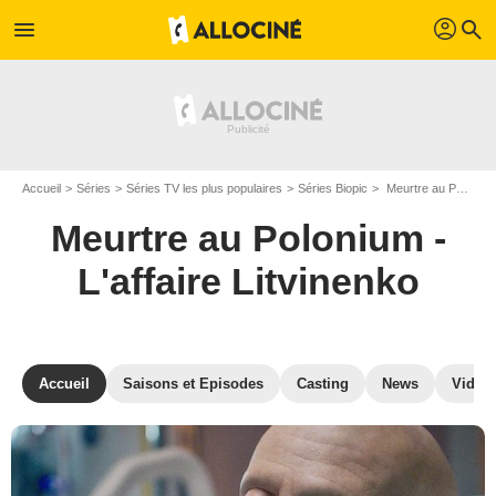
profil
menu
search
Accueil
Séries
Séries TV les plus populaires
Séries Biopic
Meurtre au Polonium - L'affaire Litvinenko
Meurtre au Polonium -
L'affaire Litvinenko
Accueil
Saisons et Episodes
Casting
News
Vidéo