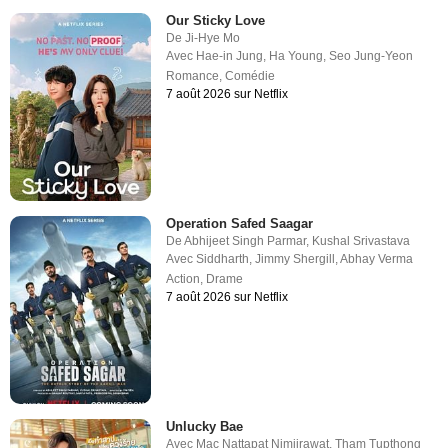
Our Sticky Love
De
Ji-Hye Mo
Avec
Hae-in Jung
,
Ha Young
,
Seo Jung-Yeon
Romance
,
Comédie
7 août 2026 sur Netflix
Operation Safed Saagar
De
Abhijeet Singh Parmar
,
Kushal Srivastava
Avec
Siddharth
,
Jimmy Shergill
,
Abhay Verma
Action
,
Drame
7 août 2026 sur Netflix
Unlucky Bae
Avec
Mac Nattapat Nimjirawat
,
Tham Tupthong