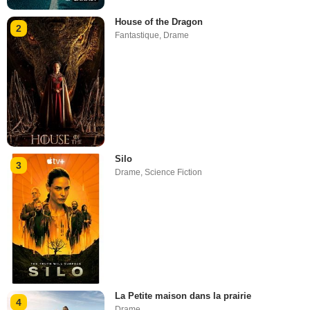
House of the Dragon
2
Fantastique
,
Drame
Silo
3
Drame
,
Science Fiction
La Petite maison dans la prairie
4
Drame