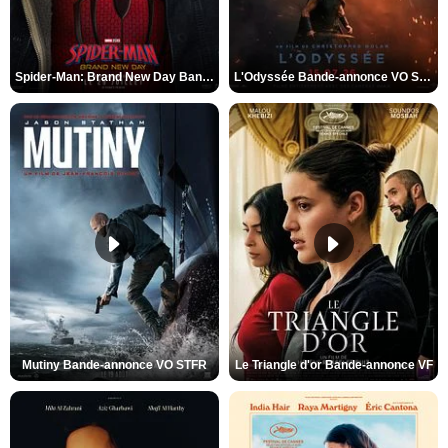
Spider-Man: Brand New Day Bande-annonce VO STFR
L'Odyssée Bande-annonce VO STFR
Mutiny Bande-annonce VO STFR
Le Triangle d'or Bande-annonce VF