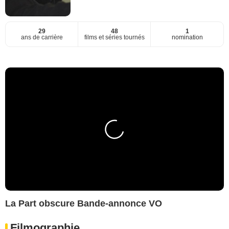
29
48
1
ans de carrière
films et séries tournés
nomination
La Part obscure Bande-annonce VO
Filmographie