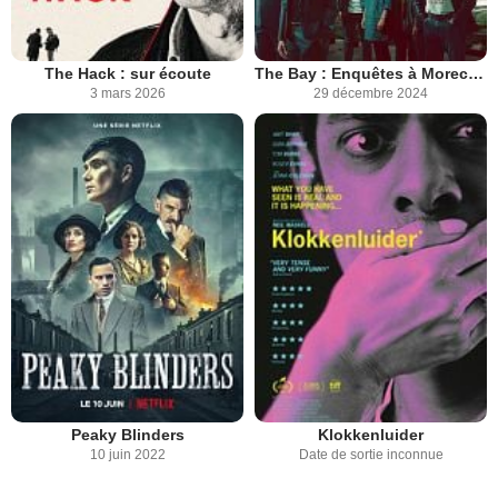
The Hack : sur écoute
The Bay : Enquêtes à Morecambe
3 mars 2026
29 décembre 2024
Peaky Blinders
Klokkenluider
10 juin 2022
Date de sortie inconnue