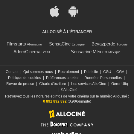
ALLOCINÉ À L'ÉTRANGER
Filmstarts
SensaCine
Beyazperde
Allemagne
Espagne
Turquie
AdoroCinema
Sensacine México
Brésil
Mexique
Contact
|
Qui sommes-nous
|
Recrutement
|
Publicité
|
CGU
|
CGV
|
Politique de cookies
|
Préférences cookies
|
Données Personnelles
|
Revue de presse
|
Charte d'écriture
|
Les services AlloCiné
|
Gérer Utiq
|
©AlloCiné
Retrouvez tous les horaires et infos de votre cinéma sur le numéro AlloCiné :
0 892 892 892
(0,90€/minute)