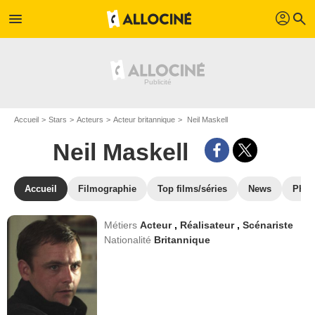
profil
menu
search
Accueil
Stars
Acteurs
Acteur britannique
Neil Maskell
Neil Maskell
Accueil
Filmographie
Top films/séries
News
Phot
Métiers
Acteur
,
Réalisateur
,
Scénariste
Nationalité
Britannique