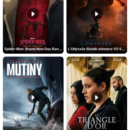
Spider-Man: Brand New Day Bande-annonce VO STFR
L'Odyssée Bande-annonce VO STFR