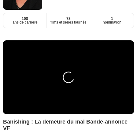
108
73
1
ans de carrière
films et séries tournés
nomination
Banishing : La demeure du mal Bande-annonce
VF