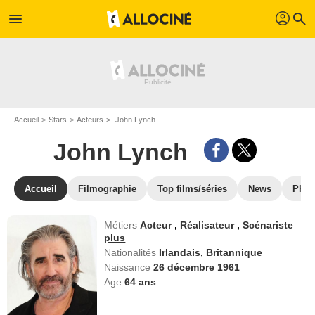
profil
menu
search
Accueil
Stars
Acteurs
John Lynch
John Lynch
Accueil
Filmographie
Top films/séries
News
Phot
Métiers
Acteur
,
Réalisateur
,
Scénariste
plus
Nationalités
Irlandais,
Britannique
Naissance
26 décembre 1961
Age
64
ans