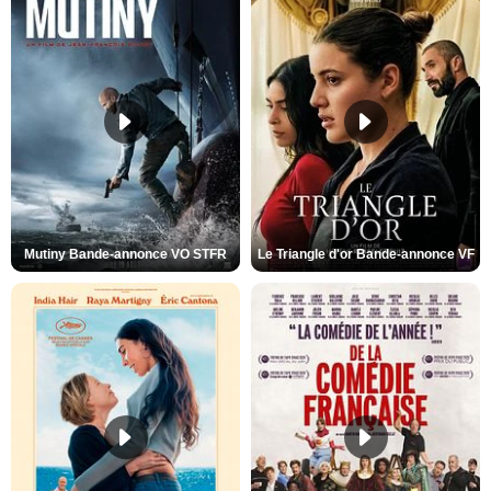
Mutiny Bande-annonce VO STFR
Le Triangle d'or Bande-annonce VF