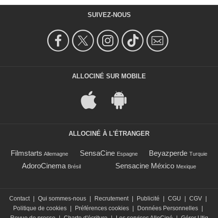
SUIVEZ-NOUS
ALLOCINÉ SUR MOBILE
ALLOCINÉ À L'ÉTRANGER
Filmstarts
SensaCine
Beyazperde
Allemagne
Espagne
Turquie
AdoroCinema
Sensacine México
Brésil
Mexique
Contact
|
Qui sommes-nous
|
Recrutement
|
Publicité
|
CGU
|
CGV
|
Politique de cookies
|
Préférences cookies
|
Données Personnelles
|
Revue de presse
|
Charte d'écriture
|
Les services AlloCiné
|
Gérer Utiq