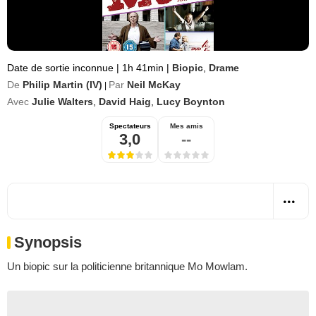
Date de sortie inconnue
|
1h 41min
|
Biopic
,
Drame
De
Philip Martin (IV)
Par
Neil McKay
|
Avec
Julie Walters
,
David Haig
,
Lucy Boynton
Spectateurs
Mes amis
3,0
--
Synopsis
Un biopic sur la politicienne britannique Mo Mowlam.