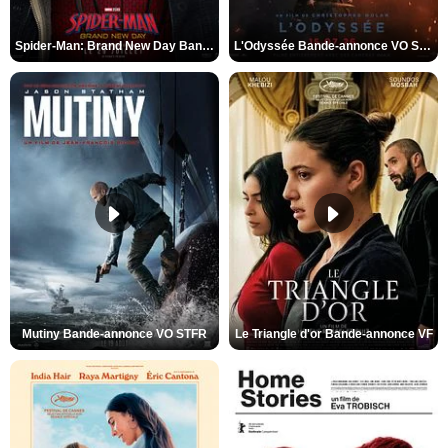
Spider-Man: Brand New Day Bande-annonce VO STFR
L'Odyssée Bande-annonce VO STFR
Mutiny Bande-annonce VO STFR
Le Triangle d'or Bande-annonce VF