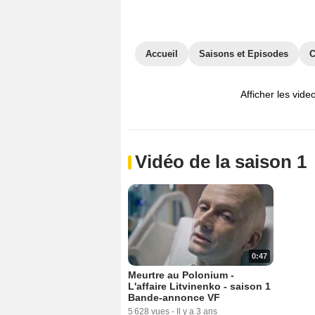
Accueil
Saisons et Episodes
C
Afficher les vide
Vidéo de la saison 1
0:47
Meurtre au Polonium -
L'affaire Litvinenko - saison 1
Bande-annonce VF
5 628 vues
-
Il y a 3 ans