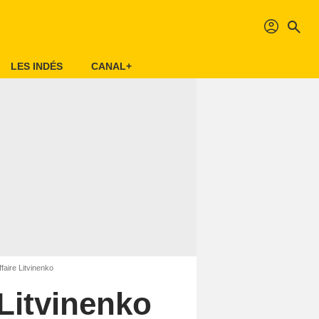
profil
search
LES INDÉS
CANAL+
faire Litvinenko
 Litvinenko