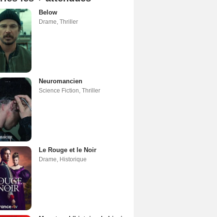
Below
Drame
,
Thriller
Neuromancien
Science Fiction
,
Thriller
Le Rouge et le Noir
Drame
,
Historique