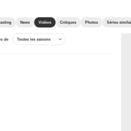
asting
News
Vidéos
Critiques
Photos
Séries simila
os de
Toutes les saisons