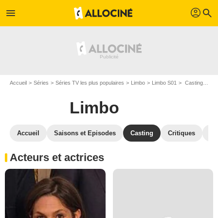
profil
menu
search
Accueil
Séries
Séries TV les plus populaires
Limbo
Limbo S01
Casting Limbo S01
Limbo
Accueil
Saisons et Episodes
Casting
Critiques
Sé
Acteurs et actrices