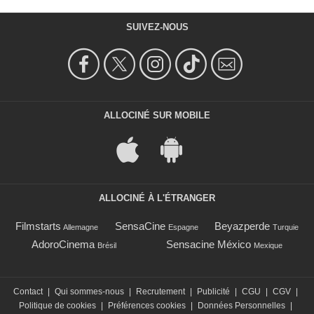
SUIVEZ-NOUS
ALLOCINÉ SUR MOBILE
ALLOCINÉ À L'ÉTRANGER
Filmstarts
SensaCine
Beyazperde
Allemagne
Espagne
Turquie
AdoroCinema
Sensacine México
Brésil
Mexique
Contact
|
Qui sommes-nous
|
Recrutement
|
Publicité
|
CGU
|
CGV
|
Politique de cookies
|
Préférences cookies
|
Données Personnelles
|