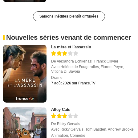
Saisons inédites bientôt diffusées
Nouvelles séries venant de commencer
La mère et l'assassin
De
Alexandra Echkenazi
,
Franck Ollivier
Avec
Hélène de Fougerolles
,
Florent Peyre
,
Vittoria Di Savoia
Drame
7 août 2026 sur France.TV
Alley Cats
De
Ricky Gervais
Avec
Ricky Gervais
,
Tom Basden
,
Andrew Brooke
Animation
,
Comédie