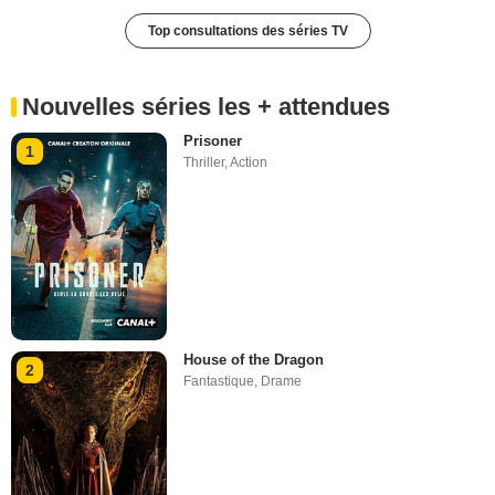
Top consultations des séries TV
Nouvelles séries les + attendues
Prisoner
1
Thriller
,
Action
House of the Dragon
2
Fantastique
,
Drame