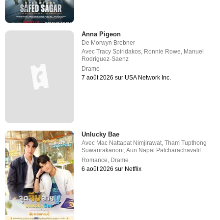
Anna Pigeon
De
Morwyn Brebner
Avec
Tracy Spiridakos
,
Ronnie Rowe
,
Manuel
Rodriguez-Saenz
Drame
7 août 2026 sur USA Network Inc.
Unlucky Bae
Avec
Mac Nattapat Nimjirawat
,
Tham Tupthong
Suwanrakanont
,
Aun Napat Patcharachavalit
Romance
,
Drame
6 août 2026 sur Netflix