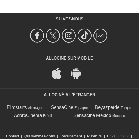
SUIVEZ-NOUS
ALLOCINÉ SUR MOBILE
ALLOCINÉ À L'ÉTRANGER
Filmstarts
SensaCine
Beyazperde
Allemagne
Espagne
Turquie
AdoroCinema
Sensacine México
Brésil
Mexique
Contact
|
Qui sommes-nous
|
Recrutement
|
Publicité
|
CGU
|
CGV
|