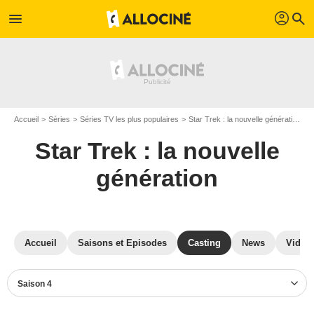
profil
menu
search
Accueil
Séries
Séries TV les plus populaires
Star Trek : la nouvelle génération
S
Star Trek : la nouvelle
génération
Accueil
Saisons et Episodes
Casting
News
Vidéo
Saison 4