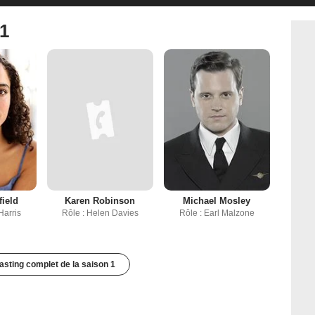
 1
field
Karen Robinson
Michael Mosley
Harris
Rôle : Helen Davies
Rôle : Earl Malzone
casting complet de la saison 1