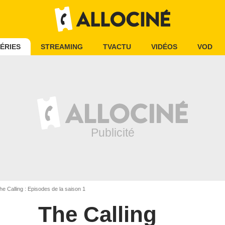
ÉRIES
STREAMING
TVACTU
VIDÉOS
VOD
e Calling : Episodes de la saison 1
The Calling