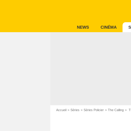
NEWS
CINÉMA
S
Accueil
Séries
Séries Policier
The Calling
Th