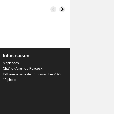
Infos saison
8 épisodes
Chaîne d'origine :
Peacock
Diffusée à partir de : 10 novembre 2022
19 photos