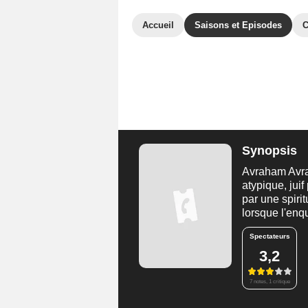
Accueil
Saisons et Episodes
C
Synopsis
Avraham Avrah
atypique, jui
par une spiri
lorsque l'enq
Spectateurs
3,2
7 notes, 1 critique