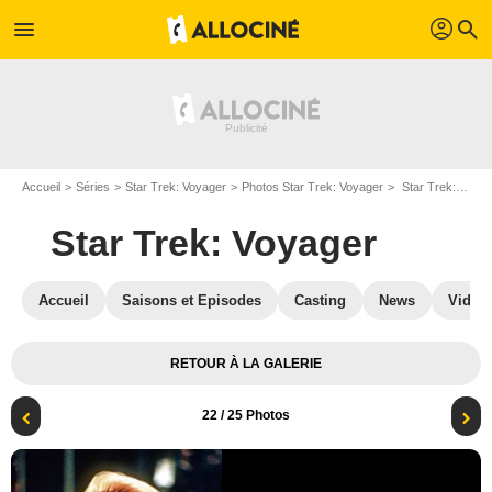
profil
menu
search
Accueil
Séries
Star Trek: Voyager
Photos Star Trek: Voyager
Star Trek: Voyager : Photo Jeri Ryan
Star Trek: Voyager
Accueil
Saisons et Episodes
Casting
News
Vidéo
RETOUR À LA GALERIE
22
/ 25 Photos