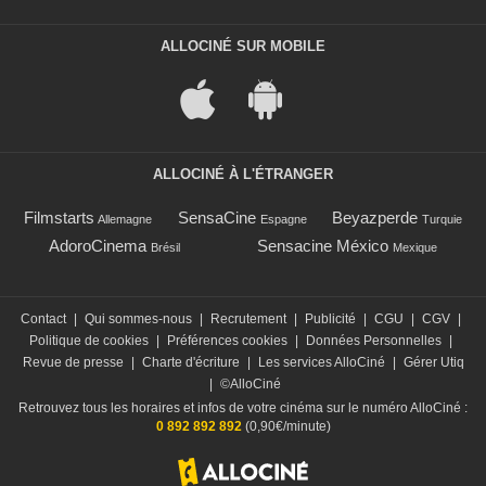
ALLOCINÉ SUR MOBILE
ALLOCINÉ À L'ÉTRANGER
Filmstarts
SensaCine
Beyazperde
Allemagne
Espagne
Turquie
AdoroCinema
Sensacine México
Brésil
Mexique
Contact
|
Qui sommes-nous
|
Recrutement
|
Publicité
|
CGU
|
CGV
|
Politique de cookies
|
Préférences cookies
|
Données Personnelles
|
Revue de presse
|
Charte d'écriture
|
Les services AlloCiné
|
Gérer Utiq
|
©AlloCiné
Retrouvez tous les horaires et infos de votre cinéma sur le numéro AlloCiné :
0 892 892 892
(0,90€/minute)