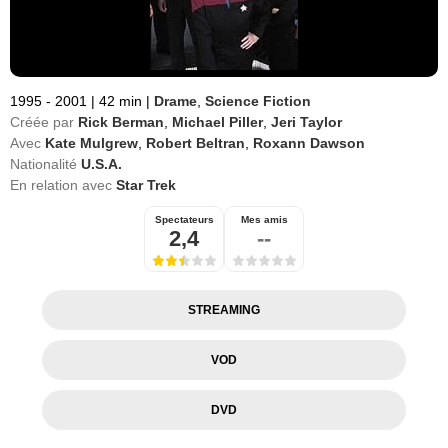
1995 - 2001
|
42 min
|
Drame
,
Science Fiction
Créée par
Rick Berman
,
Michael Piller
,
Jeri Taylor
Avec
Kate Mulgrew
,
Robert Beltran
,
Roxann Dawson
Nationalité
U.S.A.
En relation avec
Star Trek
Spectateurs
Mes amis
2,4
--
STREAMING
VOD
DVD