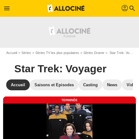
profil
menu
search
Accueil
Séries
Séries TV les plus populaires
Séries Drame
Star Trek: Voyager
Star Trek: Voyager
Accueil
Saisons et Episodes
Casting
News
Vidéo
TERMINÉE