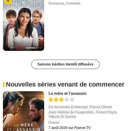
4
Romance
,
Comédie
Saisons inédites bientôt diffusées
Nouvelles séries venant de commencer
La mère et l'assassin
De
Alexandra Echkenazi
,
Franck Ollivier
Avec
Hélène de Fougerolles
,
Florent Peyre
,
Vittoria Di Savoia
Drame
7 août 2026 sur France.TV