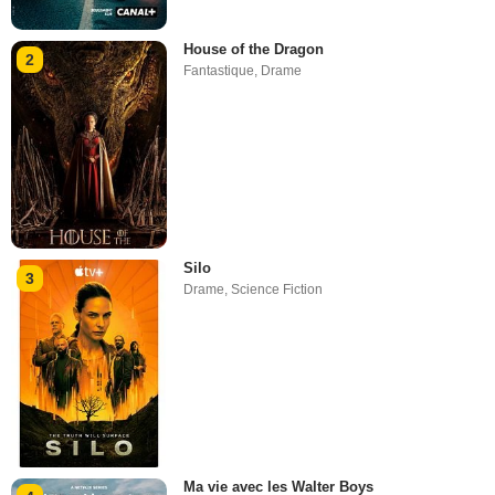
House of the Dragon
2
Fantastique
,
Drame
Silo
3
Drame
,
Science Fiction
Ma vie avec les Walter Boys