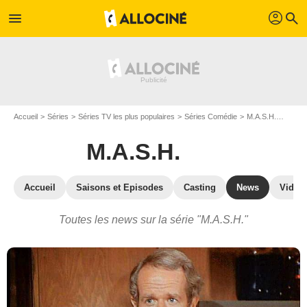
profil
menu
search
Accueil
Séries
Séries TV les plus populaires
Séries Comédie
M.A.S.H.
Actual
M.A.S.H.
Accueil
Saisons et Episodes
Casting
News
Vidéo
Toutes les news sur la série "M.A.S.H."