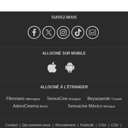
SUIVEZ-NOUS
ALLOCINÉ SUR MOBILE
ALLOCINÉ À L'ÉTRANGER
Filmstarts
SensaCine
Beyazperde
Allemagne
Espagne
Turquie
AdoroCinema
Sensacine México
Brésil
Mexique
Contact
|
Qui sommes-nous
|
Recrutement
|
Publicité
|
CGU
|
CGV
|