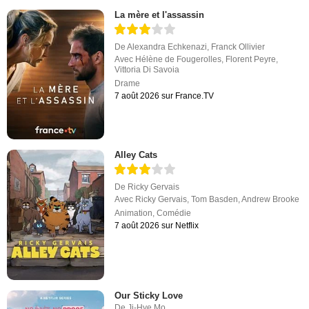
La mère et l'assassin
De
Alexandra Echkenazi
,
Franck Ollivier
Avec
Hélène de Fougerolles
,
Florent Peyre
,
Vittoria Di Savoia
Drame
7 août 2026 sur France.TV
Alley Cats
De
Ricky Gervais
Avec
Ricky Gervais
,
Tom Basden
,
Andrew Brooke
Animation
,
Comédie
7 août 2026 sur Netflix
Our Sticky Love
De
Ji-Hye Mo