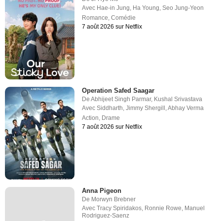
Avec
Hae-in Jung
,
Ha Young
,
Seo Jung-Yeon
Romance
,
Comédie
7 août 2026 sur Netflix
Operation Safed Saagar
De
Abhijeet Singh Parmar
,
Kushal Srivastava
Avec
Siddharth
,
Jimmy Shergill
,
Abhay Verma
Action
,
Drame
7 août 2026 sur Netflix
Anna Pigeon
De
Morwyn Brebner
Avec
Tracy Spiridakos
,
Ronnie Rowe
,
Manuel
Rodriguez-Saenz