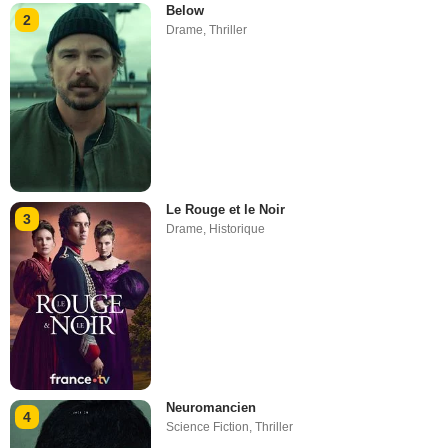
Below
2
Drame
,
Thriller
Le Rouge et le Noir
3
Drame
,
Historique
Neuromancien
4
Science Fiction
,
Thriller