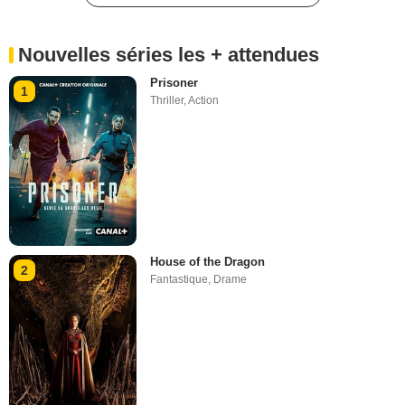
Nouvelles séries les + attendues
Prisoner
1
Thriller
,
Action
House of the Dragon
2
Fantastique
,
Drame