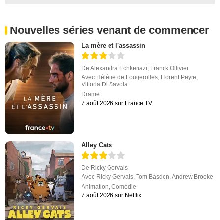
Nouvelles séries venant de commencer
La mère et l'assassin
De
Alexandra Echkenazi
,
Franck Ollivier
Avec
Hélène de Fougerolles
,
Florent Peyre
,
Vittoria Di Savoia
Drame
7 août 2026 sur France.TV
Alley Cats
De
Ricky Gervais
Avec
Ricky Gervais
,
Tom Basden
,
Andrew Brooke
Animation
,
Comédie
7 août 2026 sur Netflix