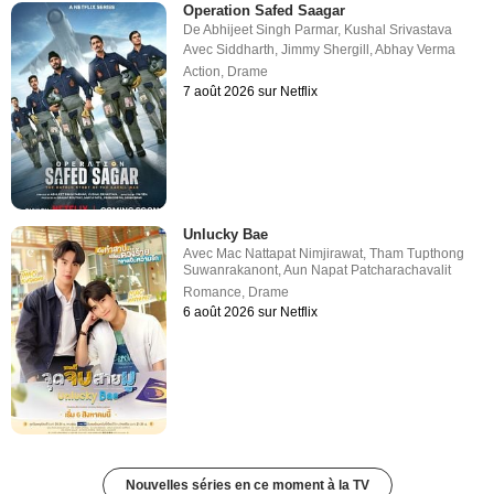
Operation Safed Saagar
De
Abhijeet Singh Parmar
,
Kushal Srivastava
Avec
Siddharth
,
Jimmy Shergill
,
Abhay Verma
Action
,
Drame
7 août 2026 sur Netflix
Unlucky Bae
Avec
Mac Nattapat Nimjirawat
,
Tham Tupthong
Suwanrakanont
,
Aun Napat Patcharachavalit
Romance
,
Drame
6 août 2026 sur Netflix
Nouvelles séries en ce moment à la TV