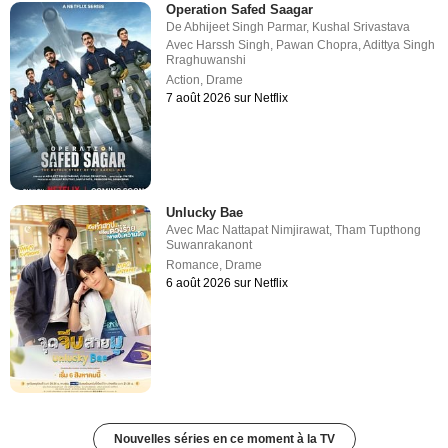
Operation Safed Saagar
De
Abhijeet Singh Parmar
,
Kushal Srivastava
Avec
Harssh Singh
,
Pawan Chopra
,
Adittya Singh
Rraghuwanshi
Action
,
Drame
7 août 2026 sur Netflix
Unlucky Bae
Avec
Mac Nattapat Nimjirawat
,
Tham Tupthong
Suwanrakanont
Romance
,
Drame
6 août 2026 sur Netflix
Nouvelles séries en ce moment à la TV