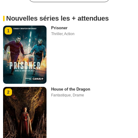
Nouvelles séries les + attendues
Prisoner
1
Thriller
,
Action
House of the Dragon
2
Fantastique
,
Drame