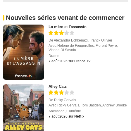
Nouvelles séries venant de commencer
La mère et l'assassin
De
Alexandra Echkenazi
,
Franck Ollivier
Avec
Hélène de Fougerolles
,
Florent Peyre
,
Vittoria Di Savoia
Drame
7 août 2026 sur France.TV
Alley Cats
De
Ricky Gervais
Avec
Ricky Gervais
,
Tom Basden
,
Andrew Brooke
Animation
,
Comédie
7 août 2026 sur Netflix