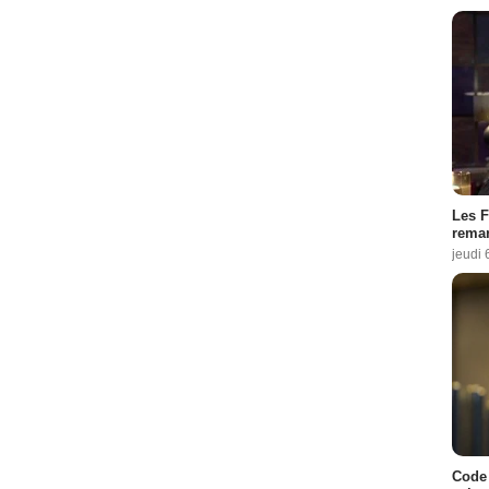
Les F
remar
jeudi 
Code 