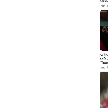
saiso
jeudi 
Scène
août 
"Tout
jeudi 