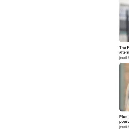
The R
altern
jeudi 
Plus 
pourq
jeudi 