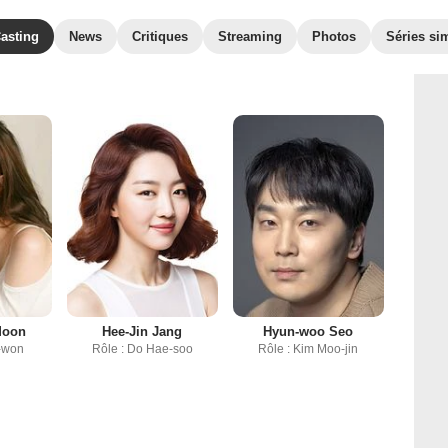
asting
News
Critiques
Streaming
Photos
Séries sim
Moon
Hee-Jin Jang
Hyun-woo Seo
i-won
Rôle : Do Hae-soo
Rôle : Kim Moo-jin