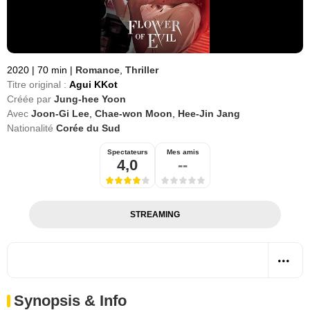
2020
|
70 min
|
Romance
,
Thriller
Titre original :
Agui KKot
Créée par
Jung-hee Yoon
Avec
Joon-Gi Lee
,
Chae-won Moon
,
Hee-Jin Jang
Nationalité
Corée du Sud
Spectateurs
Mes amis
4,0
--
STREAMING
Synopsis & Info