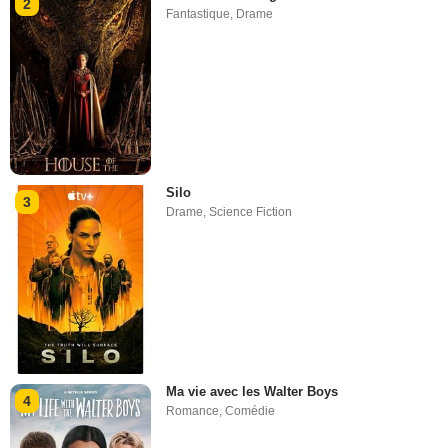
2
Fantastique
,
Drame
Silo
3
Drame
,
Science Fiction
Ma vie avec les Walter Boys
4
Romance
,
Comédie