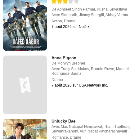
De
Abhijeet Singh Parmar
,
Kushal Srivastava
Avec
Siddharth
,
Jimmy Shergill
,
Abhay Verma
Action
,
Drame
7 août 2026 sur Netflix
Anna Pigeon
De
Morwyn Brebner
Avec
Tracy Spiridakos
,
Ronnie Rowe
,
Manuel
Rodriguez-Saenz
Drame
7 août 2026 sur USA Network Inc.
Unlucky Bae
Avec
Mac Nattapat Nimjirawat
,
Tham Tupthong
Suwanrakanont
,
Aun Napat Patcharachavalit
Romance
,
Drame