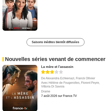
Saisons inédites bientôt diffusées
Nouvelles séries venant de commencer
La mère et l'assassin
De
Alexandra Echkenazi
,
Franck Ollivier
Avec
Hélène de Fougerolles
,
Florent Peyre
,
Vittoria Di Savoia
Drame
7 août 2026 sur France.TV