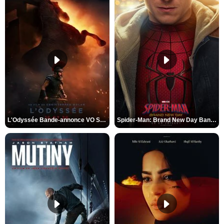
L'Odyssée Bande-annonce VO STFR
Spider-Man: Brand New Day Bande-annonce VO STFR