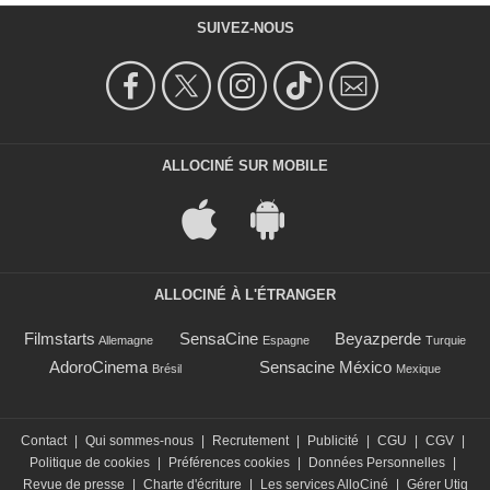
SUIVEZ-NOUS
ALLOCINÉ SUR MOBILE
ALLOCINÉ À L'ÉTRANGER
Filmstarts
SensaCine
Beyazperde
Allemagne
Espagne
Turquie
AdoroCinema
Sensacine México
Brésil
Mexique
Contact
|
Qui sommes-nous
|
Recrutement
|
Publicité
|
CGU
|
CGV
|
Politique de cookies
|
Préférences cookies
|
Données Personnelles
|
Revue de presse
|
Charte d'écriture
|
Les services AlloCiné
|
Gérer Utiq