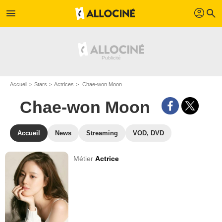
profil
menu
search
Accueil
Stars
Actrices
Chae-won Moon
Chae-won Moon
Accueil
News
Streaming
VOD, DVD
Métier
Actrice