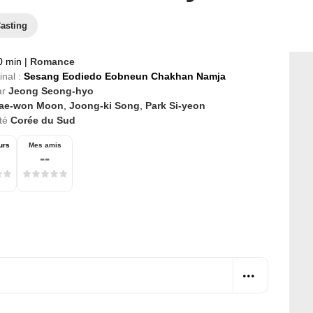
asting
0 min
|
Romance
inal :
Sesang Eodiedo Eobneun Chakhan Namja
ar
Jeong Seong-hyo
ae-won Moon
,
Joong-ki Song
,
Park Si-yeon
té
Corée du Sud
urs
Mes amis
--