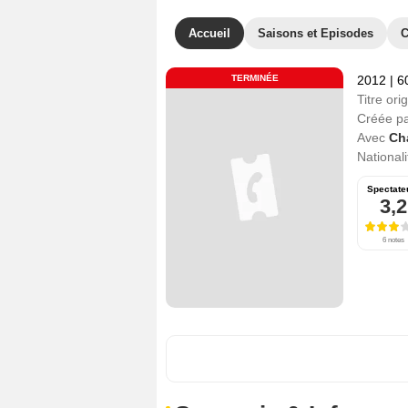
Accueil
Saisons et Episodes
C
TERMINÉE
2012
|
6
Titre orig
Créée p
Avec
Ch
Nationali
Spectate
3,2
6 notes