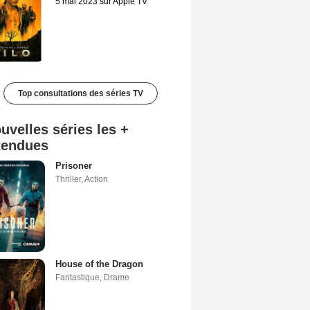
5 mai 2023 sur Apple TV
Top consultations des séries TV
uvelles séries les +
tendues
Prisoner
Thriller
,
Action
House of the Dragon
Fantastique
,
Drame