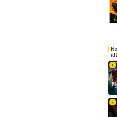
No
at
1
2