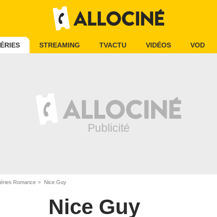
ÉRIES
STREAMING
TVACTU
VIDÉOS
VOD
éries Romance
Nice Guy
Nice Guy