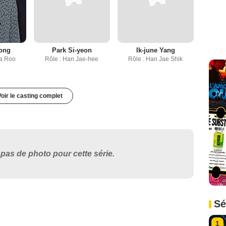
Song
Park Si-yeon
Ik-june Yang
Ma Roo
Rôle : Han Jae-hee
Rôle : Han Jae Shik
Voir le casting complet
pas de photo pour cette série.
Sé
1