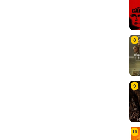
8
9
10